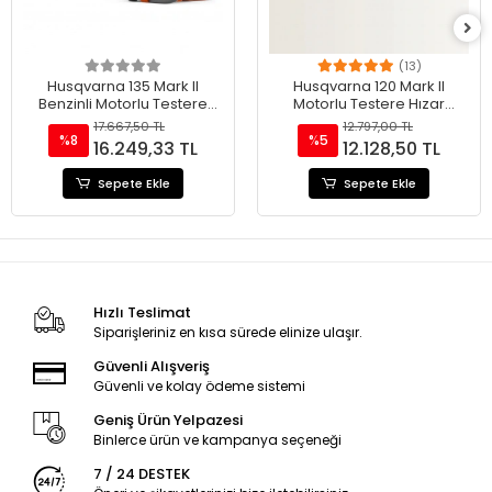
(13)
Husqvarna 135 Mark II
Husqvarna 120 Mark II
Benzinli Motorlu Testere
Motorlu Testere Hızar
Hızar
(Husqvarna 236'nın Yeni
17.667,50 TL
12.797,00 TL
Modeli)
%8
%5
16.249,33 TL
12.128,50 TL
Sepete Ekle
Sepete Ekle
Hızlı Teslimat
Siparişleriniz en kısa sürede elinize ulaşır.
Güvenli Alışveriş
Güvenli ve kolay ödeme sistemi
Geniş Ürün Yelpazesi
Binlerce ürün ve kampanya seçeneği
7 / 24 DESTEK