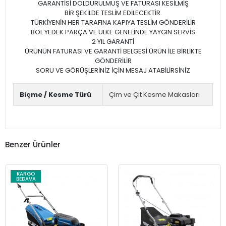
GARANTİSİ DOLDURULMUŞ VE FATURASI KESİLMİŞ
BİR ŞEKİLDE TESLİM EDİLECEKTİR.
TÜRKİYENİN HER TARAFINA KAPIYA TESLİM GÖNDERİLİR
BOL YEDEK PARÇA VE ÜLKE GENELİNDE YAYGIN SERVİS
2 YIL GARANTİ
ÜRÜNÜN FATURASI VE GARANTİ BELGESİ ÜRÜN İLE BİRLİKTE
GÖNDERİLİR
SORU VE GÖRÜŞLERİNİZ İÇİN MESAJ ATABİLİRSİNİZ
Biçme / Kesme Türü
Çim ve Çit Kesme Makasları
Benzer Ürünler
KARGO
BEDAVA