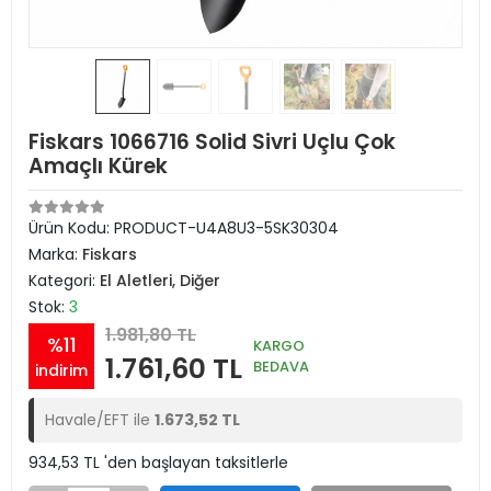
Fiskars 1066716 Solid Sivri Uçlu Çok
Amaçlı Kürek
Ürün Kodu:
PRODUCT-U4A8U3-5SK30304
Marka:
Fiskars
Kategori:
El Aletleri, Diğer
Stok:
3
1.981,80 TL
%11
KARGO
1.761,60 TL
BEDAVA
indirim
Havale/EFT ile
1.673,52 TL
934,53 TL 'den başlayan taksitlerle