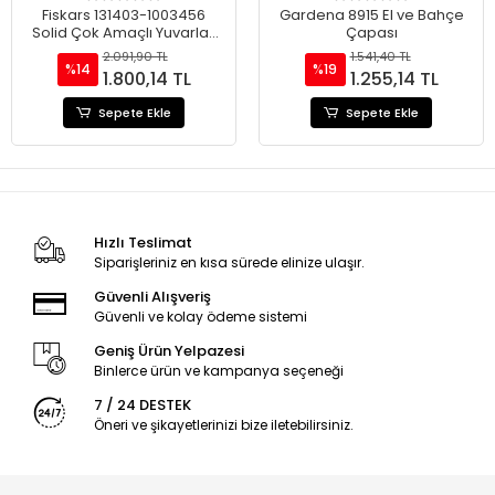
Fiskars 131403-1003456
Gardena 8915 El ve Bahçe
Solid Çok Amaçlı Yuvarlak
Çapası
Uçlu Bahçe Küreği
2.091,90 TL
1.541,40 TL
%14
%19
1.800,14 TL
1.255,14 TL
Sepete Ekle
Sepete Ekle
Hızlı Teslimat
Siparişleriniz en kısa sürede elinize ulaşır.
Güvenli Alışveriş
Güvenli ve kolay ödeme sistemi
Geniş Ürün Yelpazesi
Binlerce ürün ve kampanya seçeneği
7 / 24 DESTEK
Öneri ve şikayetlerinizi bize iletebilirsiniz.