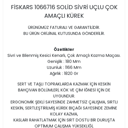
FİSKARS 1066716 SOLİD SİVRİ UÇLU ÇOK
AMAÇLI KÜREK
ÜRÜNÜMÜZ FATURALI VE GARANTİLİDİR.
BU ÜRÜN ORİJİNAL KUTUSUNDA GÖNDERİLİR.
Özellikler
Sivri ve Bilenmiş Kesici Kenarlı, Çok Amaçlı Kazma Maçası.
Genişlik : 180 Mm
Uzunluk : 1166 Mm
Ağırlık : 1820 Gr
SERT VE TAŞLI TOPRAKLARDA KAZMAK İÇİN KESKİN
BAHÇIVAN BÖLÜMLERİ, KÖK VE ÇİM İĞNESİ İÇİN DE
UYGUNDUR.
ERGONOMİK ŞEKLİ SAYESİNDE ZAHMETSİZ ÇALIŞMA, SIRTLI
KESKİN, SERTLEŞTİRİLMİŞ KÜREK BIÇAĞI SAYESİNDE ZEMİNE
KOLAY KAZMA,
KASLARI RAHATLATMAK İÇİN SIRT DOSTU BİR DURUŞTA
OPTİMUM ÇALIŞMA YÜKSEKLİĞİ,