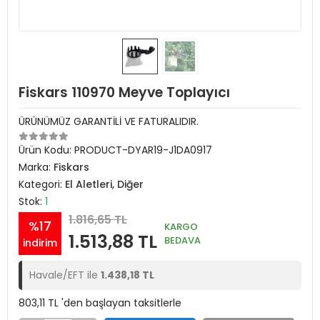
Fiskars 110970 Meyve Toplayıcı
ÜRÜNÜMÜZ GARANTİLİ VE FATURALIDIR.
Ürün Kodu:
PRODUCT-DYAR19-J1DA0917
Marka:
Fiskars
Kategori:
El Aletleri, Diğer
Stok:
1
1.816,65 TL
%17
KARGO
1.513,88 TL
BEDAVA
indirim
Havale/EFT ile
1.438,18 TL
803,11 TL 'den başlayan taksitlerle