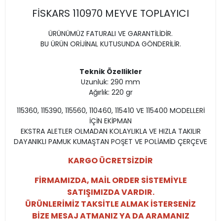
FİSKARS 110970 MEYVE TOPLAYICI
ÜRÜNÜMÜZ FATURALI VE GARANTİLİDİR.
BU ÜRÜN ORİJİNAL KUTUSUNDA GÖNDERİLİR.
Teknik Özellikler
Uzunluk: 290 mm
Ağırlık: 220 gr
115360, 115390, 115560, 110460, 115410 VE 115400 MODELLERİ
İÇİN EKİPMAN
EKSTRA ALETLER OLMADAN KOLAYLIKLA VE HIZLA TAKILIR
DAYANIKLI PAMUK KUMAŞTAN POŞET VE POLİAMİD ÇERÇEVE
KARGO ÜCRETSİZDİR
FİRMAMIZDA, MAİL ORDER SİSTEMİYLE
SATIŞIMIZDA VARDIR.
ÜRÜNLERİMİZ TAKSİTLE ALMAK İSTERSENİZ
BİZE MESAJ ATMANIZ YA DA ARAMANIZ