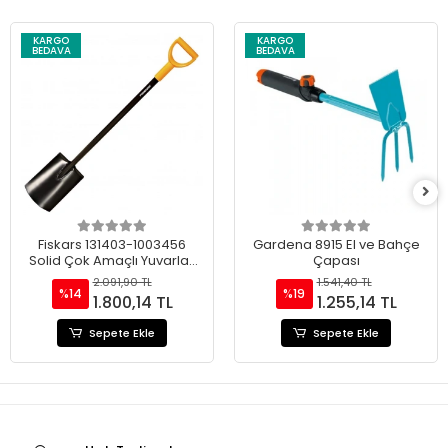
KARGO
KARGO
BEDAVA
BEDAVA
Fiskars 131403-1003456
Gardena 8915 El ve Bahçe
Solid Çok Amaçlı Yuvarlak
Çapası
Uçlu Bahçe Küreği
2.091,90 TL
1.541,40 TL
%14
%19
1.800,14 TL
1.255,14 TL
Sepete Ekle
Sepete Ekle