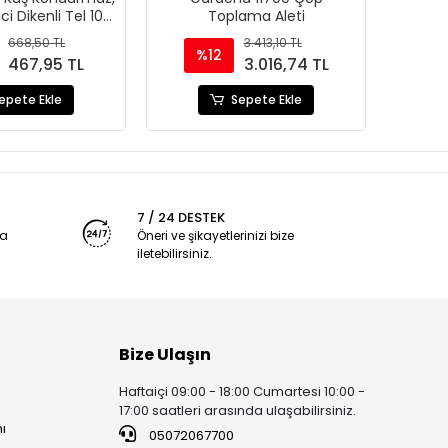
i Dikenli Tel 10
Toplama Aleti
Adet
668,50 TL
3.413,10 TL
%12
467,95 TL
3.016,74 TL
epete Ekle
Sepete Ekle
7 / 24 DESTEK
ya
Öneri ve şikayetlerinizi bize
iletebilirsiniz.
Bize Ulaşın
Haftaiçi 09:00 - 18:00 Cumartesi 10:00 -
17:00 saatleri arasında ulaşabilirsiniz.
ı
05072067700