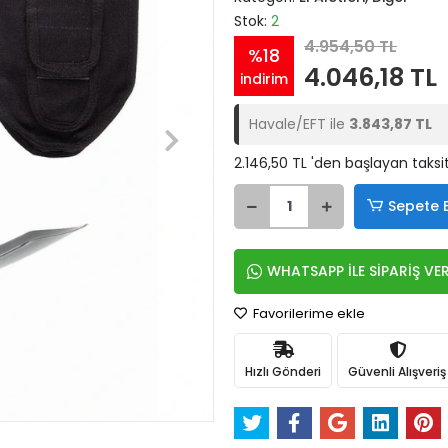
Stok:
2
4.954,50 TL
%18
4.046,18 TL
indirim
Havale/EFT ile
3.843,87 TL
2.146,50 TL 'den başlayan taksit
Sepete 
WHATSAPP İLE SİPARİŞ VE
Favorilerime ekle
Hızlı Gönderi
Güvenli Alışveriş