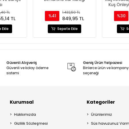
ı
Kuş Önleyic
1,40 TL
1.432,50 TL
%41
%30
55,14 TL
849,95 TL
 Ekle
Sepete Ekle
S
Güvenli Alışveriş
Geniş Ürün Yelpazesi
Güvenli ve kolay ödeme
Binlerce ürün ve kampan
sistemi
seçeneği
Kurumsal
Kategoriler
Hakkımızda
Ürünlerimiz
Gizlilik Sözleşmesi
Süs havuzunuz Varm