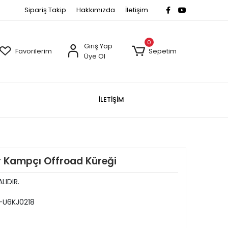
Sipariş Takip
Hakkımızda
İletişim
0
Giriş Yap
Favorilerim
Sepetim
Üye Ol
İLETİŞİM
ır Kampçı Offroad Küreği
LIDIR.
U6KJ0218