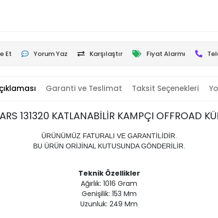
e Et
Yorum Yaz
Karşılaştır
Fiyat Alarmı
Tel
çıklaması
Garanti ve Teslimat
Taksit Seçenekleri
Yo
KARS 131320 KATLANABİLİR KAMPÇI OFFROAD KÜ
ÜRÜNÜMÜZ FATURALI VE GARANTİLİDİR.
BU ÜRÜN ORİJİNAL KUTUSUNDA GÖNDERİLİR.
Teknik Özellikler
Ağırlık: 1016 Gram
Genişilik: 153 Mm
Uzunluk: 249 Mm