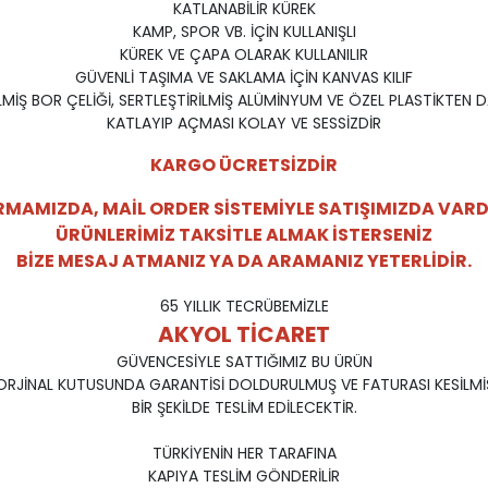
KATLANABİLİR KÜREK
KAMP, SPOR VB. İÇİN KULLANIŞLI
KÜREK VE ÇAPA OLARAK KULLANILIR
GÜVENLİ TAŞIMA VE SAKLAMA İÇİN KANVAS KILIF
LMİŞ BOR ÇELİĞİ, SERTLEŞTİRİLMİŞ ALÜMİNYUM VE ÖZEL PLASTİKTEN D
KATLAYIP AÇMASI KOLAY VE SESSİZDİR
KARGO ÜCRETSİZDİR
RMAMIZDA, MAİL ORDER SİSTEMİYLE SATIŞIMIZDA VARD
ÜRÜNLERİMİZ TAKSİTLE ALMAK İSTERSENİZ
BİZE MESAJ ATMANIZ YA DA ARAMANIZ YETERLİDİR.
65 YILLIK TECRÜBEMİZLE
AKYOL TİCARET
GÜVENCESİYLE SATTIĞIMIZ BU ÜRÜN
ORJİNAL KUTUSUNDA GARANTİSİ DOLDURULMUŞ VE FATURASI KESİLMİ
BİR ŞEKİLDE TESLİM EDİLECEKTİR.
TÜRKİYENİN HER TARAFINA
KAPIYA TESLİM GÖNDERİLİR