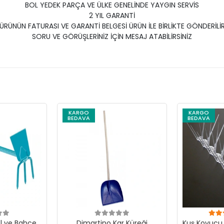
BOL YEDEK PARÇA VE ÜLKE GENELİNDE YAYGIN SERVİS
2 YIL GARANTİ
ÜRÜNÜN FATURASI VE GARANTİ BELGESİ ÜRÜN İLE BİRLİKTE GÖNDERİLİ
SORU VE GÖRÜŞLERİNİZ İÇİN MESAJ ATABİLİRSİNİZ
KARGO
KARGO
BEDAVA
BEDAVA
l ve Bahçe
Dimartino Kar Küreği
Kuş Kovucu