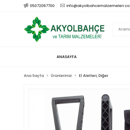
05072067700
info@akyolbahcemalzemeleri.c
ANASAYFA
Ana Sayfa
Ürünlerimiz
El Aletleri, Diğer