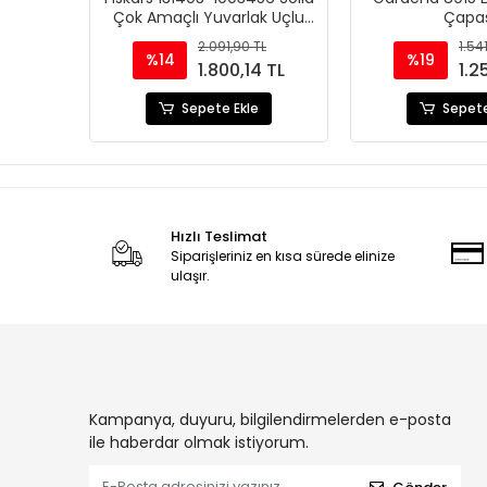
Çok Amaçlı Yuvarlak Uçlu
Çapas
Bahçe Küreği
2.091,90 TL
1.54
%14
%19
1.800,14 TL
1.2
Sepete Ekle
Sepete
Hızlı Teslimat
Siparişleriniz en kısa sürede elinize
ulaşır.
Kampanya, duyuru, bilgilendirmelerden e-posta
ile haberdar olmak istiyorum.