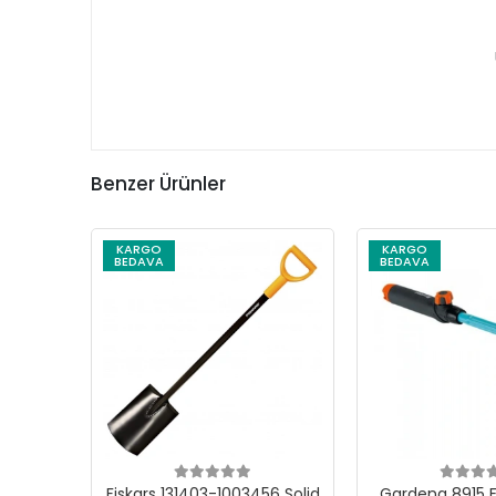
Benzer Ürünler
KARGO
KARGO
BEDAVA
BEDAVA
Fiskars 131403-1003456 Solid
Gardena 8915 E