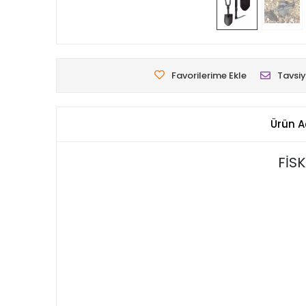
Favorilerime Ekle
Tavsiy
Ürün A
FİS