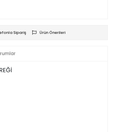
efonla Sipariş
Ürün Önerileri
rumlar
REĞİ