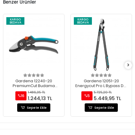
Benzer Ürünler
KARGO
KARGO
BEDAVA
BEDAVA
Gardena 12240-20
Gardena 12051-20
PremiumCut Budama
Energycut Pro L Bypass Dal
Makası 28 MM
Budama Makası 50 Mm
1.486,35 TL
5.725,20 TL
%16
%5
1.244,13 TL
5.449,95 TL
Sepete Ekle
Sepete Ekle