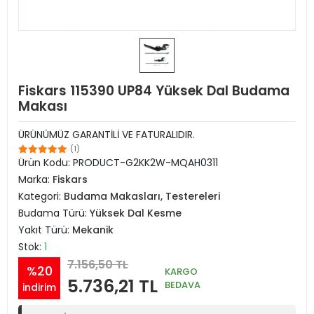
Fiskars 115390 UP84 Yüksek Dal Budama
Makası
ÜRÜNÜMÜZ GARANTİLİ VE FATURALIDIR.
(1)
Ürün Kodu:
PRODUCT-G2KK2W-MQAH0311
Marka:
Fiskars
Kategori:
Budama Makasları, Testereleri
Budama Türü:
Yüksek Dal Kesme
Yakıt Türü:
Mekanik
Stok:
1
7.156,50 TL
%20
KARGO
5.736,21 TL
BEDAVA
indirim