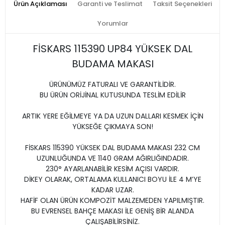
Ürün Açıklaması
Garanti ve Teslimat
Taksit Seçenekleri
Yorumlar
FİSKARS 115390 UP84 YÜKSEK DAL
BUDAMA MAKASI
ÜRÜNÜMÜZ FATURALI VE GARANTİLİDİR.
BU ÜRÜN ORİJİNAL KUTUSUNDA TESLİM EDİLİR
ARTIK YERE EĞİLMEYE YA DA UZUN DALLARI KESMEK İÇİN
YÜKSEĞE ÇIKMAYA SON!
FİSKARS 115390 YÜKSEK DAL BUDAMA MAKASI 232 CM
UZUNLUĞUNDA VE 1140 GRAM AĞIRLIĞINDADIR.
230° AYARLANABİLİR KESİM AÇISI VARDIR.
DİKEY OLARAK, ORTALAMA KULLANICI BOYU İLE 4 M’YE
KADAR UZAR.
HAFİF OLAN ÜRÜN KOMPOZİT MALZEMEDEN YAPILMIŞTIR.
BU EVRENSEL BAHÇE MAKASI İLE GENİŞ BİR ALANDA
ÇALIŞABİLİRSİNİZ.