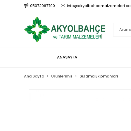
05072067700
info@akyolbahcemalzemeleri.c
ANASAYFA
Ana Sayfa
Ürünlerimiz
Sulama Ekipmanları