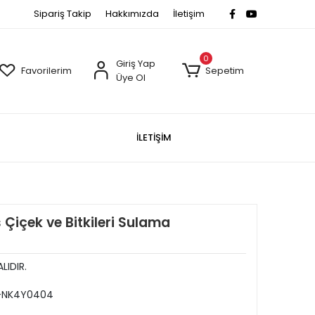
Sipariş Takip
Hakkımızda
İletişim
0
Giriş Yap
Favorilerim
Sepetim
Üye Ol
İLETİŞİM
Çiçek ve Bitkileri Sulama
LIDIR.
-NK4Y0404