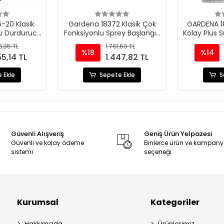
-20 Klasik
Gardena 18372 Klasik Çok
GARDENA 1
Su Durdurucu
Fonksiyonlu Sprey Başlangıç
Kolay Plus S
Seti
Zama
6,35 TL
1.761,60 TL
%18
%14
55,14 TL
1.447,82 TL
 Ekle
Sepete Ekle
S
Güvenli Alışveriş
Geniş Ürün Yelpazesi
Güvenli ve kolay ödeme
Binlerce ürün ve kampan
sistemi
seçeneği
Kurumsal
Kategoriler
Hakkımızda
Ürünlerimiz