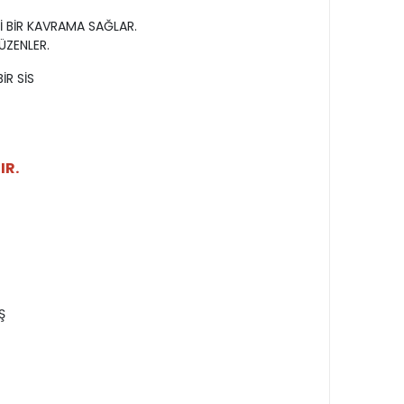
İ BİR KAVRAMA SAĞLAR.
ÜZENLER.
İR SİS
IR.
Ş