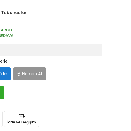
 Tabancaları
KARGO
BEDAVA
lerle
Ekle
Hemen Al
R
İade ve Değişim