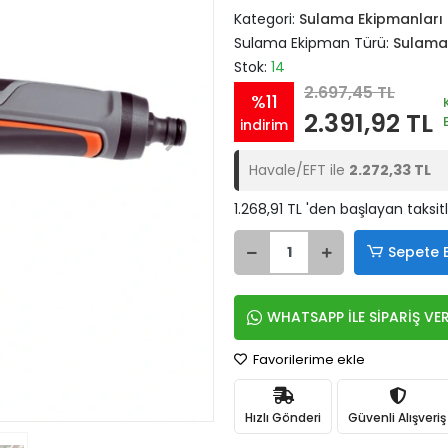
Kategori:
Sulama Ekipmanları
Sulama Ekipman Türü:
Sulama
Stok:
14
2.697,45 TL
%11
2.391,92 TL
indirim
Havale/EFT ile
2.272,33 TL
1.268,91 TL 'den başlayan taksit
Sepete 
WHATSAPP İLE SİPARİŞ VE
Favorilerime ekle
Hızlı Gönderi
Güvenli Alışveriş