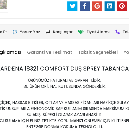
e Et
Yorum Yaz
Karşılaştır
Fiyat Alarmı
Tel
çıklaması
Garanti ve Teslimat
Taksit Seçenekleri
Yo
ARDENA 18321 COMFORT DUŞ SPREY TABANCA
ÜRÜNÜMÜZ FATURALI VE GARANTİLİDİR.
BU ÜRÜN ORİJİNAL KUTUSUNDA GÖNDERİLİR.
ÇİÇEK, HASSAS BİTKİLER, OTLAR VE HASSAS FİDANLARI NAZİKÇE SULAYA
TİK UNSURLARLA ERGONOMİK SAP KULLANIM SIRASINDA MAKSİMUM K
SU AKIŞI SÜREKLİ OLARAK AYARLANABİLİR.
CI SULAMA İÇİN ELİNİZ TETİKTE YORULMANIZI ÖNLEMEK İÇİN KİLİTLENEB
ENTEGRE DONMA KORUMA TEKNOLOJİLİ.