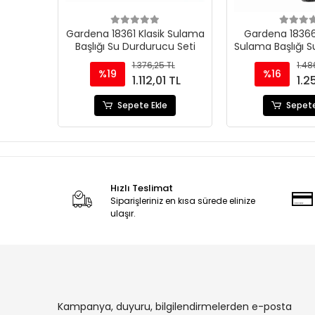
Gardena 18361 Klasik Sulama
Gardena 18366
Başlığı Su Durdurucu Seti
Sulama Başlığı 
Seti
1.376,25 TL
1.48
%19
%16
1.112,01 TL
1.2
Sepete Ekle
Sepete
Hızlı Teslimat
Siparişleriniz en kısa sürede elinize
ulaşır.
Kampanya, duyuru, bilgilendirmelerden e-posta