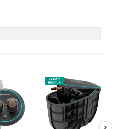
R
KARGO
KARG
BEDAVA
BEDAV