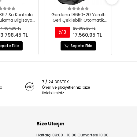
897 Su Kontrolü
Gardena 18650-20 Yeraltı
Elgo
ulama Bilgisayarı
Geri Çekilebilir Otomatik
nlayıcısı
Hortum Sarma Kutusu 20M
4.404,00 TL
20.093,25 TL
%13
3.798,45 TL
17.560,95 TL
epete Ekle
Sepete Ekle
7 / 24 DESTEK
ya
Öneri ve şikayetlerinizi bize
iletebilirsiniz.
Bize Ulaşın
Haftaiçi 09:00 - 18:00 Cumartesi 10:00 -