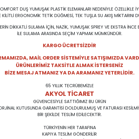
 COMFORT DUŞ YUMUŞAK PLASTİK ELEMANLARI NEDENİYLE ÖZELLİKLE İY
 KİLİTLİ ERGONOMİK TETİK DÜĞMESİ, TEK TUŞLA SU AKIŞ MİKTARINI D
LERİN DİKKATLİ SULAMA İÇİN, NAZİK, YUMUŞAK SPREY VE EKSTRA İNCE B
İLE SULAMA ARASINDA SEÇİM YAPMAK MÜMKÜNDÜR.
KARGO ÜCRETSİZDİR
RMAMIZDA, MAİL ORDER SİSTEMİYLE SATIŞIMIZDA VARD
ÜRÜNLERİMİZ TAKSİTLE ALMAK İSTERSENİZ
BİZE MESAJ ATMANIZ YA DA ARAMANIZ YETERLİDİR.
65 YILLIK TECRÜBEMİZLE
AKYOL TİCARET
GÜVENCESİYLE SATTIĞIMIZ BU ÜRÜN
ORJİNAL KUTUSUNDA GARANTİSİ DOLDURULMUŞ VE FATURASI KESİLMİ
BİR ŞEKİLDE TESLİM EDİLECEKTİR.
TÜRKİYENİN HER TARAFINA
KAPIYA TESLİM GÖNDERİLİR