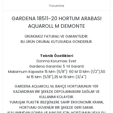
Yorumlar
GARDENA 18511-20 HORTUM ARABASI
AQUAROLL M DEMONTE
ÜRÜNÜMÜZ FATURALI VE GARANTİLİDİR.
BU ÜRÜN ORİJİNAL KUTUSUNDA GÖNDERİLİR.
Teknik Özellikleri
Donma Koruması: Evet
Gardena Garantisi: 5 Yıl Garanti
Maksimum Kapasite 15 Mm (5/8"): 60 M 13 Mm (1/2"),50
M 15 Mm (5/8"),35 M 19 Mm (3/4")
GARDENA AQUAROLL M, BAHÇE HORTUMUNUN YER
KAZANDIRAN BİR ŞEKİLDE DEPOLANMASINI SAĞLAR VE
KULLANIMI KOLAYDIR.
YUMUŞAK PLASTİK BİLEŞENLERE SAHİP ERGONOMİK KRANK,
HORTUMU GÜVENİLİR BİR ŞEKİLDE GERİ SARAR.
KULLANIMDAN SONRA VE NAKLİYE İÇİN, HORTUMUN VEYA SU