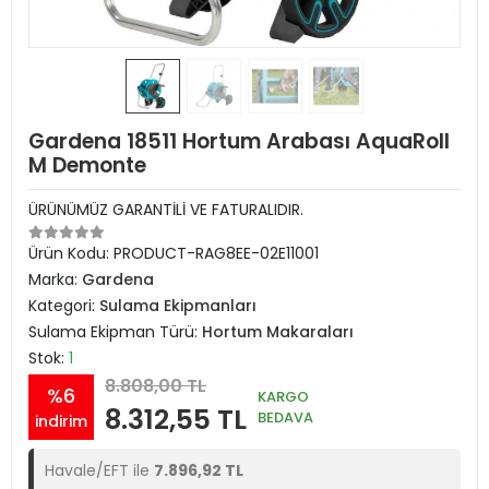
Gardena 18511 Hortum Arabası AquaRoll
M Demonte
ÜRÜNÜMÜZ GARANTİLİ VE FATURALIDIR.
Ürün Kodu:
PRODUCT-RAG8EE-02E11001
Marka:
Gardena
Kategori:
Sulama Ekipmanları
Sulama Ekipman Türü:
Hortum Makaraları
Stok:
1
8.808,00 TL
%6
KARGO
8.312,55 TL
BEDAVA
indirim
Havale/EFT ile
7.896,92 TL