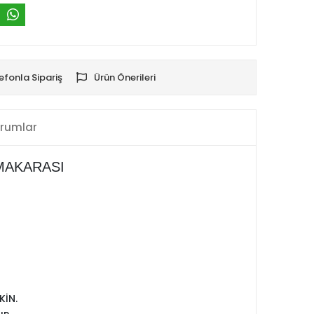
efonla Sipariş
Ürün Önerileri
rumlar
MAKARASI
İN.