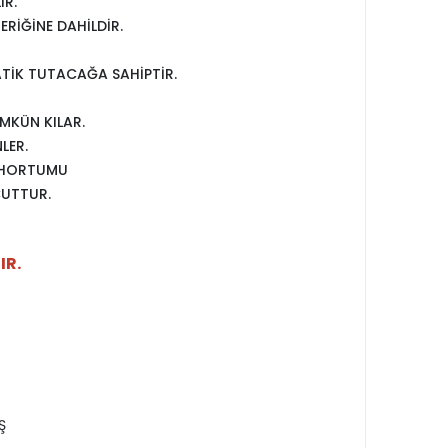
IR.
ERİĞİNE DAHİLDİR.
ATİK TUTACAĞA SAHİPTİR.
MKÜN KILAR.
LER.
I HORTUMU
CUTTUR.
IR.
Ş