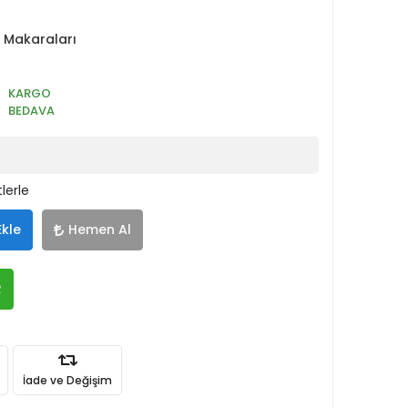
 Makaraları
KARGO
BEDAVA
lerle
Ekle
Hemen Al
R
İade ve Değişim