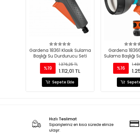
Gardena 18361 Klasik Sulama
Gardena 18366
Başlığı Su Durdurucu Seti
Sulama Başlığı 
Seti
1.376,25 TL
1.48
%19
%16
1.112,01 TL
1.2
Sepete Ekle
Sepete
Hızlı Teslimat
Siparişleriniz en kısa sürede elinize
ulaşır.