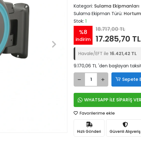
Kategori:
Sulama Ekipmanları
Sulama Ekipman Türü:
Hortum
Stok:
1
18.717,00 TL
%8
17.285,70 TL
indirim
Havale/EFT ile
16.421,42 TL
9.170,06 TL 'den başlayan taksit
Sepete 
WHATSAPP İLE SİPARİŞ VE
Favorilerime ekle
Hızlı Gönderi
Güvenli Alışveriş