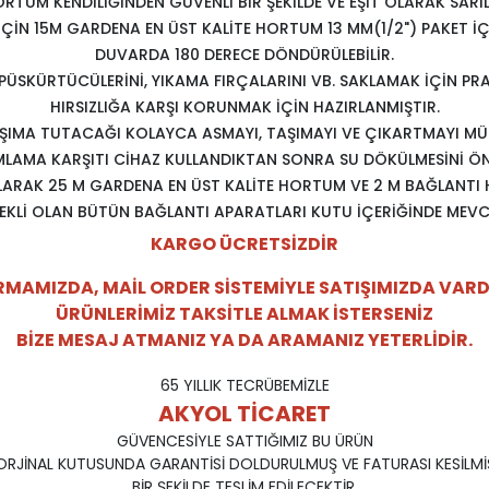
RTUM KENDİLİĞİNDEN GÜVENLİ BİR ŞEKİLDE VE EŞİT OLARAK SARIL
İÇİN 15M GARDENA EN ÜST KALİTE HORTUM 13 MM(1/2") PAKET İÇ
DUVARDA 180 DERECE DÖNDÜRÜLEBİLİR.
 PÜSKÜRTÜCÜLERİNİ, YIKAMA FIRÇALARINI VB. SAKLAMAK İÇİN PR
HIRSIZLIĞA KARŞI KORUNMAK İÇİN HAZIRLANMIŞTIR.
ŞIMA TUTACAĞI KOLAYCA ASMAYI, TAŞIMAYI VE ÇIKARTMAYI MÜ
LAMA KARŞITI CİHAZ KULLANDIKTAN SONRA SU DÖKÜLMESİNİ ÖN
ARAK 25 M GARDENA EN ÜST KALİTE HORTUM VE 2 M BAĞLANT
EKLİ OLAN BÜTÜN BAĞLANTI APARATLARI KUTU İÇERİĞİNDE MEV
KARGO ÜCRETSİZDİR
RMAMIZDA, MAİL ORDER SİSTEMİYLE SATIŞIMIZDA VARD
ÜRÜNLERİMİZ TAKSİTLE ALMAK İSTERSENİZ
BİZE MESAJ ATMANIZ YA DA ARAMANIZ YETERLİDİR.
65 YILLIK TECRÜBEMİZLE
AKYOL TİCARET
GÜVENCESİYLE SATTIĞIMIZ BU ÜRÜN
ORJİNAL KUTUSUNDA GARANTİSİ DOLDURULMUŞ VE FATURASI KESİLMİ
BİR ŞEKİLDE TESLİM EDİLECEKTİR.