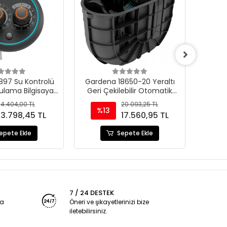
897 Su Kontrolü
Gardena 18650-20 Yeraltı
Elgo
ulama Bilgisayarı
Geri Çekilebilir Otomatik
nlayıcısı
Hortum Sarma Kutusu 20M
4.404,00 TL
20.093,25 TL
%13
3.798,45 TL
17.560,95 TL
epete Ekle
Sepete Ekle
7 / 24 DESTEK
ya
Öneri ve şikayetlerinizi bize
iletebilirsiniz.