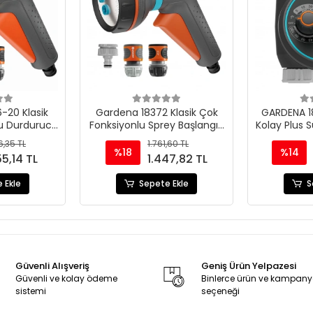
-20 Klasik
Gardena 18372 Klasik Çok
GARDENA 1
Su Durdurucu
Fonksiyonlu Sprey Başlangıç
Kolay Plus S
Seti
Zama
6,35 TL
1.761,60 TL
%18
%14
55,14 TL
1.447,82 TL
 Ekle
Sepete Ekle
S
Güvenli Alışveriş
Geniş Ürün Yelpazesi
Güvenli ve kolay ödeme
Binlerce ürün ve kampan
sistemi
seçeneği