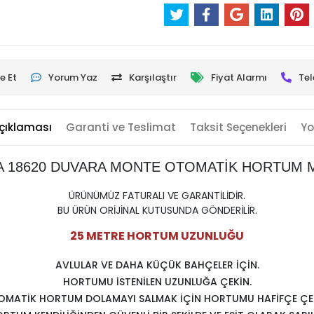
e Et
Yorum Yaz
Karşılaştır
Fiyat Alarmı
Tel
çıklaması
Garanti ve Teslimat
Taksit Seçenekleri
Yo
 18620 DUVARA MONTE OTOMATİK HORTUM 
ÜRÜNÜMÜZ FATURALI VE GARANTİLİDİR.
BU ÜRÜN ORİJİNAL KUTUSUNDA GÖNDERİLİR.
25 METRE HORTUM UZUNLUĞU
AVLULAR VE DAHA KÜÇÜK BAHÇELER İÇİN.
HORTUMU İSTENİLEN UZUNLUĞA ÇEKİN.
OMATİK HORTUM DOLAMAYI SALMAK İÇİN HORTUMU HAFİFÇE ÇEK