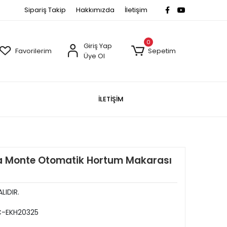
Sipariş Takip
Hakkımızda
İletişim
0
Giriş Yap
Favorilerim
Sepetim
Üye Ol
İLETİŞİM
a Monte Otomatik Hortum Makarası
LIDIR.
-EKH20325