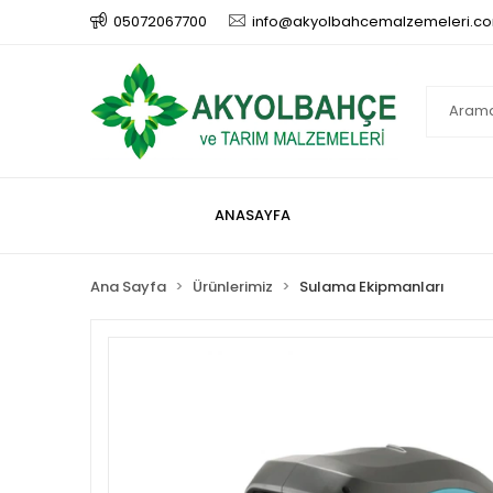
05072067700
info@akyolbahcemalzemeleri.c
ANASAYFA
Ana Sayfa
Ürünlerimiz
Sulama Ekipmanları