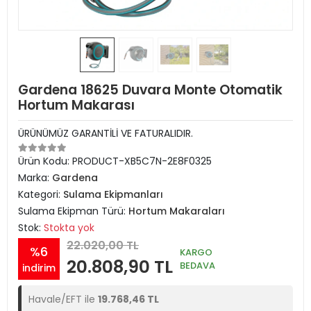
Gardena 18625 Duvara Monte Otomatik
Hortum Makarası
ÜRÜNÜMÜZ GARANTİLİ VE FATURALIDIR.
Ürün Kodu:
PRODUCT-XB5C7N-2E8F0325
Marka:
Gardena
Kategori:
Sulama Ekipmanları
Sulama Ekipman Türü:
Hortum Makaraları
Stok:
Stokta yok
22.020,00 TL
%6
KARGO
20.808,90 TL
BEDAVA
indirim
Havale/EFT ile
19.768,46 TL