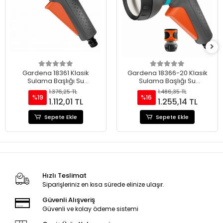
Gardena 18361 Klasik
Gardena 18366-20 Klasik
Sulama Başlığı Su
Sulama Başlığı Su
Durdurucu Seti
Durdurucu Seti
1.376,25 TL
1.486,35 TL
%19
%16
1.112,01 TL
1.255,14 TL
Sepete Ekle
Sepete Ekle
Hızlı Teslimat
Siparişleriniz en kısa sürede elinize ulaşır.
Güvenli Alışveriş
Güvenli ve kolay ödeme sistemi