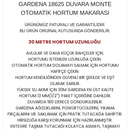
GARDENA 18625 DUVARA MONTE
OTOMATİK HORTUM MAKARASI
ÜRÜNÜMÜZ FATURALI VE GARANTİLİDİR.
BU ÜRÜN ORİJİNAL KUTUSUNDA GÖNDERİLİR.
30 METRE HORTUM UZUNLUĞU
AVLULAR VE DAHA KÜÇÜK BAHÇELER İÇİN.
HORTUMU İSTENİLEN UZUNLUĞA ÇEKİN.
OTOMATİK HORTUM DOLAMAYI SALMAK İÇİN HORTUMU
HAFİFÇE ÇEKİN.
HORTUM KENDİLİĞİNDEN GÜVENLİ BİR ŞEKİLDE VE EŞİT
OLARAK SARILIR.
YÜKSEK SU AKIMI İÇİN 30M GARDENA EN ÜST KALİTE
HORTUM 13 MM(1/2") PAKET İÇERİĞİNE DAHİLDİR.
DUVARDA 180 DERECE DÖNDÜRÜLEBİLİR.
GARDENA AĞIZLIKLARINI, PÜSKÜRTÜCÜLERİNİ, YIKAMA
FIRÇALARINI VB. SAKLAMAK İÇİN PRATİK TUTACAĞA SAHİPTİR.
HIRSIZLIĞA KARŞI KORUNMAK İÇİN HAZIRLANMIŞTIR.
ENTEGRE TAŞIMA TUTACAĞI KOLAYCA ASMAYI, TAŞIMAYI