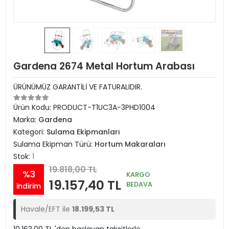
Gardena 2674 Metal Hortum Arabası
ÜRÜNÜMÜZ GARANTİLİ VE FATURALIDIR.
Ürün Kodu:
PRODUCT-T1UC3A-3PHD1004
Marka:
Gardena
Kategori:
Sulama Ekipmanları
Sulama Ekipman Türü:
Hortum Makaraları
Stok:
1
19.818,00 TL
%3
KARGO
19.157,40 TL
BEDAVA
indirim
Havale/EFT ile
18.199,53 TL