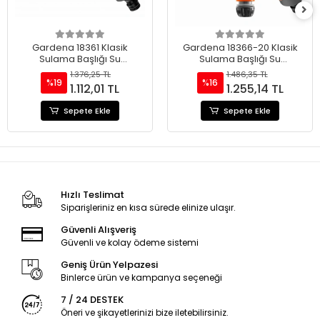
Gardena 18361 Klasik
Gardena 18366-20 Klasik
Sulama Başlığı Su
Sulama Başlığı Su
Durdurucu Seti
Durdurucu Seti
1.376,25 TL
1.486,35 TL
%19
%16
1.112,01 TL
1.255,14 TL
Sepete Ekle
Sepete Ekle
Hızlı Teslimat
Siparişleriniz en kısa sürede elinize ulaşır.
Güvenli Alışveriş
Güvenli ve kolay ödeme sistemi
Geniş Ürün Yelpazesi
Binlerce ürün ve kampanya seçeneği
7 / 24 DESTEK
Öneri ve şikayetlerinizi bize iletebilirsiniz.