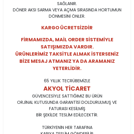
SAĞLANIR.
DÖNER AKSI SARMA VEYA AÇMA SIRASINDA HORTUMUN
DÖNMESİNİ ÖNLER.
KARGO ÜCRETSİZDİR
FİRMAMIZDA, MAİL ORDER SİSTEMİYLE
SATIŞIMIZDA VARDIR.
ÜRÜNLERİMİZ TAKSİTLE ALMAK İSTERSENİZ
BİZE MESAJ ATMANIZ YA DA ARAMANIZ
YETERLİDİR.
65 YILLIK TECRÜBEMİZLE
AKYOL TİCARET
GÜVENCESİYLE SATTIĞIMIZ BU ÜRÜN
ORJİNAL KUTUSUNDA GARANTİSİ DOLDURULMUŞ VE
FATURASI KESİLMİŞ
BİR ŞEKİLDE TESLİM EDİLECEKTİR.
TÜRKİYENİN HER TARAFINA
KAPIYA TESLİM GÖNDERİLİR