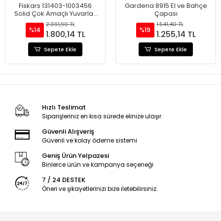
Fiskars 131403-1003456
Gardena 8915 El ve Bahçe
Solid Çok Amaçlı Yuvarlak
Çapası
Uçlu Bahçe Küreği
2.091,90 TL
1.541,40 TL
%14
%19
1.800,14 TL
1.255,14 TL
Sepete Ekle
Sepete Ekle
Hızlı Teslimat
Siparişleriniz en kısa sürede elinize ulaşır.
Güvenli Alışveriş
Güvenli ve kolay ödeme sistemi
Geniş Ürün Yelpazesi
Binlerce ürün ve kampanya seçeneği
7 / 24 DESTEK
Öneri ve şikayetlerinizi bize iletebilirsiniz.