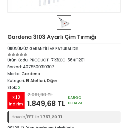
Gardena 3103 Ayarlı Çim Tırmığı
ÜRÜNÜMÜZ GARANTİLİ VE FATURALIDIR.
Ürün Kodu:
PRODUCT-7R3EEC-564F1201
Barkod:
4078500310307
Marka:
Gardena
Kategori:
El Aletleri, Diğer
Stok:
2
2.091,90 TL
%12
KARGO
1.849,68 TL
BEDAVA
indirim
Havale/EFT ile
1.757,20 TL