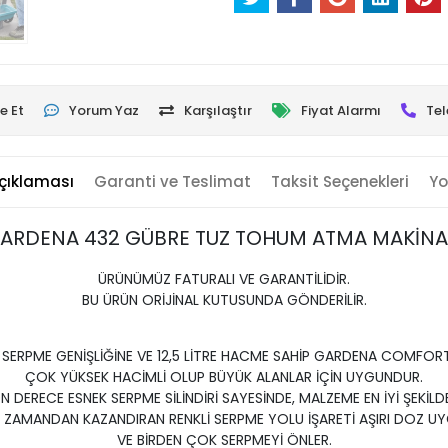
e Et
Yorum Yaz
Karşılaştır
Fiyat Alarmı
Tel
çıklaması
Garanti ve Teslimat
Taksit Seçenekleri
Yo
ARDENA 432 GÜBRE TUZ TOHUM ATMA MAKİNA
ÜRÜNÜMÜZ FATURALI VE GARANTİLİDİR.
BU ÜRÜN ORİJİNAL KUTUSUNDA GÖNDERİLİR.
SERPME GENİŞLİĞİNE VE 12,5 LİTRE HACME SAHİP GARDENA COMFORT
ÇOK YÜKSEK HACİMLİ OLUP BÜYÜK ALANLAR İÇİN UYGUNDUR.
ON DERECE ESNEK SERPME SİLİNDİRİ SAYESİNDE, MALZEME EN İYİ ŞEKİLDE 
E ZAMANDAN KAZANDIRAN RENKLİ SERPME YOLU İŞARETİ AŞIRI DOZ U
VE BİRDEN ÇOK SERPMEYİ ÖNLER.