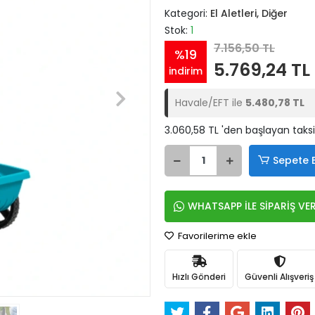
Kategori:
El Aletleri, Diğer
Stok:
1
7.156,50 TL
%19
5.769,24 TL
indirim
Havale/EFT ile
5.480,78 TL
3.060,58 TL 'den başlayan taksi
Sepete 
WHATSAPP İLE SİPARİŞ VE
Favorilerime ekle
Hızlı Gönderi
Güvenli Alışveriş