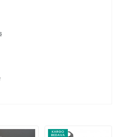
Ş
R
KARGO
KARG
BEDAVA
BEDAV