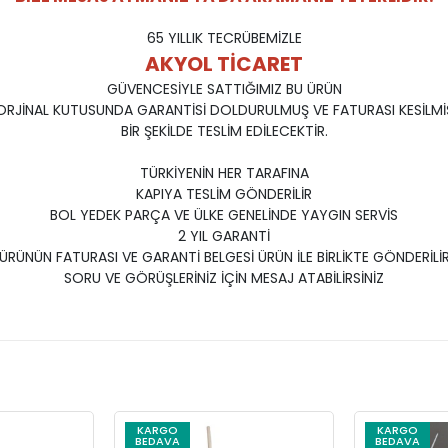
65 YILLIK TECRÜBEMİZLE
AKYOL TİCARET
GÜVENCESİYLE SATTIĞIMIZ BU ÜRÜN
ORJİNAL KUTUSUNDA GARANTİSİ DOLDURULMUŞ VE FATURASI KESİLMİ
BİR ŞEKİLDE TESLİM EDİLECEKTİR.
TÜRKİYENİN HER TARAFINA
KAPIYA TESLİM GÖNDERİLİR
BOL YEDEK PARÇA VE ÜLKE GENELİNDE YAYGIN SERVİS
2 YIL GARANTİ
ÜRÜNÜN FATURASI VE GARANTİ BELGESİ ÜRÜN İLE BİRLİKTE GÖNDERİLİ
SORU VE GÖRÜŞLERİNİZ İÇİN MESAJ ATABİLİRSİNİZ
KARGO
KARGO
BEDAVA
BEDAVA