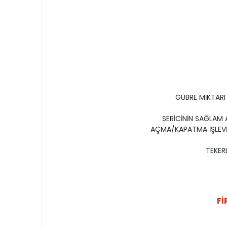
GÜBRE MİKTARI
SERİCİNİN SAĞLAM A
AÇMA/KAPATMA İŞLEVİN
​TEKE
Fİ