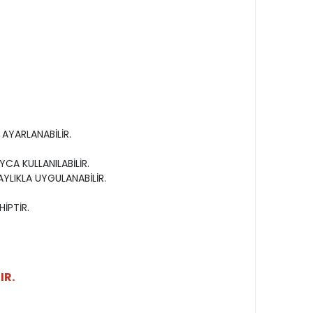
AYARLANABİLİR.
YCA KULLANILABİLİR.
YLIKLA UYGULANABİLİR.
İPTİR.
.
IR.