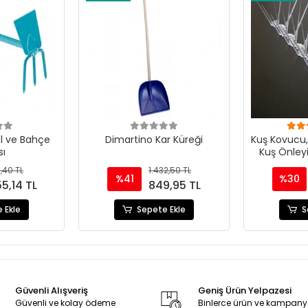
l ve Bahçe
Dimartino Kar Küreği
Kuş Kovucu
ı
Kuş Önleyic
1,40 TL
1.432,50 TL
%41
%30
55,14 TL
849,95 TL
 Ekle
Sepete Ekle
S
Güvenli Alışveriş
Geniş Ürün Yelpazesi
Güvenli ve kolay ödeme
Binlerce ürün ve kampan