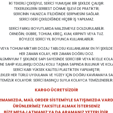
İKİ TEKERLİ ÇEKİŞİYLE, SERİCİ YUMUŞAK BİR ŞEKİLDE ÇALIŞIR.
TEKERLEKLERİN SERBEST DÖNME İŞLEVİ DE PRATİKTİR;
SERİCİNİN YALNIZCA İTİLDİĞİNDE SERPMESİNİ SAĞLAR.
SERİCİ GERİ ÇEKİLDİĞİNDE HİÇBİR İŞ YAPILMAZ.
SERİCİ FARKLI BOYUTLARDA MALZEMEYLE DOLDURULABİLİR.
ÖRNEĞİN; GÜBRE, TOHUM, KİREÇ, KUM, KIRPINTI VEYA TUZ.
BÖYLECE SERİCİ YIL BOYUNCA KULLANILABİLİR.
 VEYA TOHUM MİKTARI DOZAJ TABLOSU KULLANILARAK EN İYİ ŞEKİLDE 
HER ZAMAN KOLAY, HER ZAMAN DOĞRU DOZ.
LÜMİNYUM T ŞEKLİNDE SAPI SAYESİNDE SERİCİ BİR VEYA İKİ ELLE KOLA
E SAHİP KULLANIŞLI DOZAJ KOLU TAŞIMA SAPINDA BULUNUR VE KOLA
SERİCİ KABI YÜKSEK KALİTELİ PLASTİKTEN YAPILMIŞTIR;
RLEKLER HER TÜRLÜ UYGULAMA VE YÜZEY İÇİN DOĞRU KAVRAMAYA SAH
TEMİZLİK KOLAYDIR. SERİCİ BASINÇLI SUYLA KOLAYCA TEMİZLENEBİLİR
KARGO ÜCRETSİZDİR
RMAMIZDA, MAİL ORDER SİSTEMİYLE SATIŞIMIZDA VARD
ÜRÜNLERİMİZ TAKSİTLE ALMAK İSTERSENİZ
BİZE MESAJ ATMANIZ YA DA ARAMANIZ YETERLİDİR.