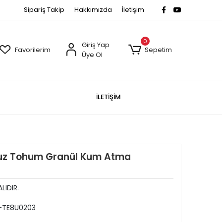
Sipariş Takip
Hakkımızda
İletişim
0
Giriş Yap
Favorilerim
Sepetim
Üye Ol
İLETİŞİM
uz Tohum Granül Kum Atma
LIDIR.
TE8U0203