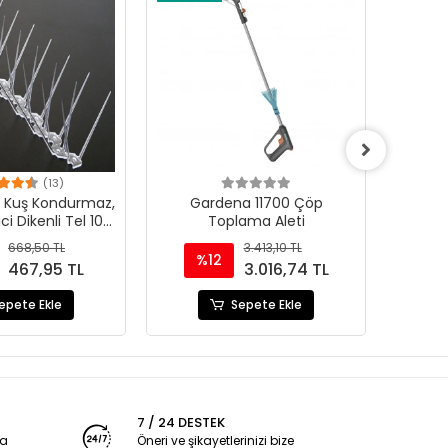
(13)
, Kuş Kondurmaz,
Gardena 11700 Çöp
Çapa M
i Dikenli Tel 10
Toplama Aleti
Adet
668,50 TL
3.413,10 TL
%12
467,95 TL
3.016,74 TL
epete Ekle
Sepete Ekle
7 / 24 DESTEK
ya
Öneri ve şikayetlerinizi bize