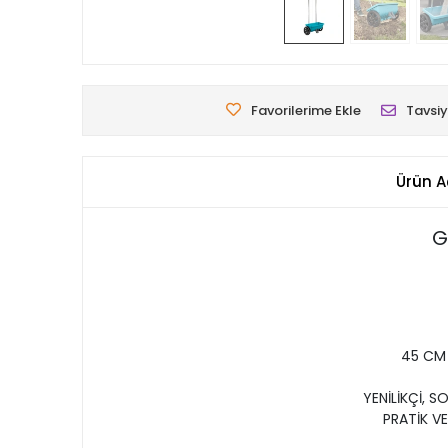
Favorilerime Ekle
Tavsiy
Ürün A
G
45 CM 
YENİLİKÇİ, S
PRATİK V