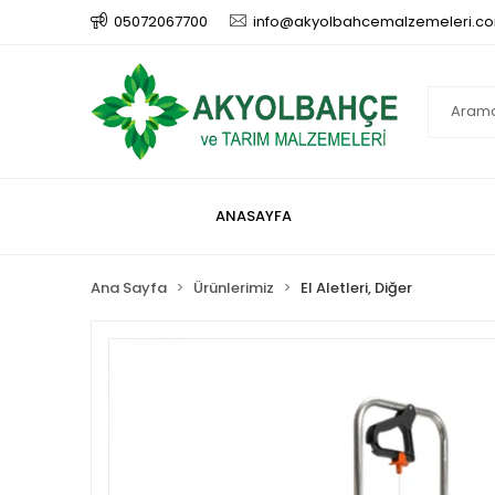
05072067700
info@akyolbahcemalzemeleri.c
ANASAYFA
Ana Sayfa
Ürünlerimiz
El Aletleri, Diğer