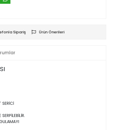
efonla Sipariş
Ürün Önerileri
rumlar
SI
 SERİCİ
SERPİLEBİLİR.
YGULAMAYI