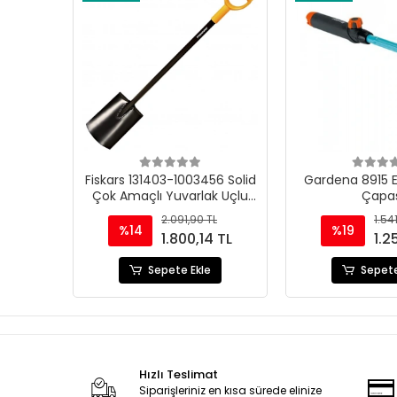
Fiskars 131403-1003456 Solid
Gardena 8915 E
Çok Amaçlı Yuvarlak Uçlu
Çapas
Bahçe Küreği
2.091,90 TL
1.54
%14
%19
1.800,14 TL
1.2
Sepete Ekle
Sepete
Hızlı Teslimat
Siparişleriniz en kısa sürede elinize