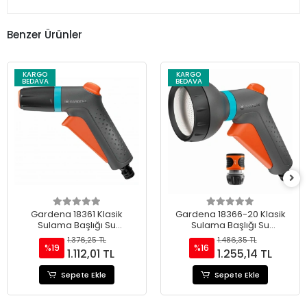
Benzer Ürünler
KARGO
KARGO
BEDAVA
BEDAVA
Gardena 18361 Klasik
Gardena 18366-20 Klasik
Sulama Başlığı Su
Sulama Başlığı Su
Durdurucu Seti
Durdurucu Seti
1.376,25 TL
1.486,35 TL
%19
%16
1.112,01 TL
1.255,14 TL
Sepete Ekle
Sepete Ekle