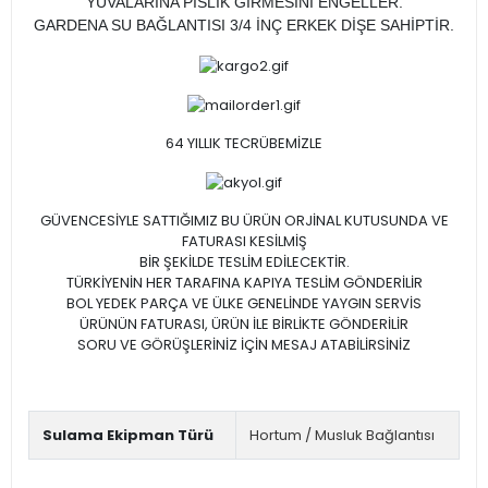
YUVALARINA PİSLİK GİRMESİNİ ENGELLER.
GARDENA SU BAĞLANTISI 3/4 İNÇ ERKEK DİŞE SAHİPTİR.
64 YILLIK TECRÜBEMİZLE
GÜVENCESİYLE SATTIĞIMIZ BU ÜRÜN ORJİNAL KUTUSUNDA VE
FATURASI KESİLMİŞ
BİR ŞEKİLDE TESLİM EDİLECEKTİR.
TÜRKİYENİN HER TARAFINA KAPIYA TESLİM GÖNDERİLİR
BOL YEDEK PARÇA VE ÜLKE GENELİNDE YAYGIN SERVİS
ÜRÜNÜN FATURASI, ÜRÜN İLE BİRLİKTE GÖNDERİLİR
SORU VE GÖRÜŞLERİNİZ İÇİN MESAJ ATABİLİRSİNİZ
Sulama Ekipman Türü
Hortum / Musluk Bağlantısı