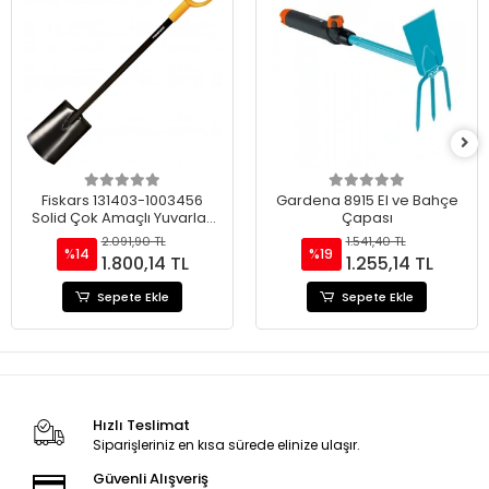
Fiskars 131403-1003456
Gardena 8915 El ve Bahçe
Solid Çok Amaçlı Yuvarlak
Çapası
Uçlu Bahçe Küreği
2.091,90 TL
1.541,40 TL
%14
%19
1.800,14 TL
1.255,14 TL
Sepete Ekle
Sepete Ekle
Hızlı Teslimat
Siparişleriniz en kısa sürede elinize ulaşır.
Güvenli Alışveriş