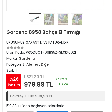
Gardena 8958 Bahçe El Tırmığı
ÜRÜNÜMÜZ GARANTİLİ VE FATURALIDIR.
Ürün Kodu:
PRODUCT-66B35Z-3MSX0621
Marka:
Gardena
Kategori:
El Aletleri, Diğer
Stok:
1
1.321,20 TL
%26
KARGO
979,89 TL
BEDAVA
indirim
Havale/EFT ile
930,90 TL
519,83 TL 'den başlayan taksitlerle