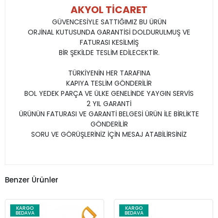
AKYOL TİCARET
GÜVENCESİYLE SATTIĞIMIZ BU ÜRÜN
ORJİNAL KUTUSUNDA GARANTİSİ DOLDURULMUŞ VE
FATURASI KESİLMİŞ
BİR ŞEKİLDE TESLİM EDİLECEKTİR.
TÜRKİYENİN HER TARAFINA
KAPIYA TESLİM GÖNDERİLİR
BOL YEDEK PARÇA VE ÜLKE GENELİNDE YAYGIN SERVİS
2 YIL GARANTİ
ÜRÜNÜN FATURASI VE GARANTİ BELGESİ ÜRÜN İLE BİRLİKTE
GÖNDERİLİR
SORU VE GÖRÜŞLERİNİZ İÇİN MESAJ ATABİLİRSİNİZ
Benzer Ürünler
KARGO
KARGO
BEDAVA
BEDAVA