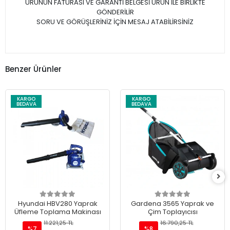
ÜRÜNÜN FATURASI VE GARANTİ BELGESİ ÜRÜN İLE BİRLİKTE
GÖNDERİLİR
SORU VE GÖRÜŞLERİNİZ İÇİN MESAJ ATABİLİRSİNİZ
Benzer Ürünler
KARGO
KARGO
BEDAVA
BEDAVA
Hyundai HBV280 Yaprak
Gardena 3565 Yaprak ve
Üfleme Toplama Makinası
Çim Toplayıcısı
11.221,25 TL
16.790,25 TL
%7
%8