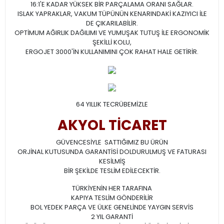
16:1'E KADAR YÜKSEK BİR PARÇALAMA ORANI SAĞLAR.
ISLAK YAPRAKLAR, VAKUM TÜPÜNÜN KENARINDAKİ KAZIYICI İLE
DE ÇIKARILABİLİR.
OPTİMUM AĞIRLIK DAĞILIMI VE YUMUŞAK TUTUŞ İLE ERGONOMİK
ŞEKİLLİ KOLU,
ERGOJET 3000'İN KULLANIMINI ÇOK RAHAT HALE GETİRİR.
64 YILLIK TECRÜBEMİZLE
AKYOL TİCARET
GÜVENCESİYLE SATTIĞIMIZ BU ÜRÜN
ORJİNAL KUTUSUNDA GARANTİSİ DOLDURULMUŞ VE FATURASI
KESİLMİŞ
BİR ŞEKİLDE TESLİM EDİLECEKTİR.
TÜRKİYENİN HER TARAFINA
KAPIYA TESLİM GÖNDERİLİR
BOL YEDEK PARÇA VE ÜLKE GENELİNDE YAYGIN SERVİS
2 YIL GARANTİ