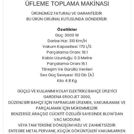
ÜFLEME TOPLAMA MAKİNASI
ÜRÜNÜMÜZ FATURALI VE GARANTİLİDİR.
BU ÜRÜN ORİJİNAL KUTUSUNDA GÖNDERİLİR.
Özellikler
Güç: 3000 W
Darbe Hızı: 310 Km/H
Vakum Kapasitesi: 170 L/S
Parçalama Oranı: 16:1
Kablo Uzunluğu: 0.3 Metre
Parçalama Oranı 16:1
Titreşim Ve Gürültü Verileri
Ses Güç Seviyesi: 102 Db (A)
Kilo 4.8 Kg
GÜÇLÜ VE KULLANIMI KOLAY ELEKTRİKLİ BAHÇE ÜFLEYİCİ
GARDENA ERGOJET 3000,
DÜZENLİ BİR BAHÇE İÇİN YAPRAKLARI ÜFLEMEK, VAKUMLAMAK VE
PARÇALAMAK İÇİN MÜKEMMELDİR.
BENZERSİZ ARAÇSIZ CLİCKFİT ÖZELLİĞİ SAYESİNDE BLOW'DAN
VAC MODUNA
VEYA TAM TERSİNE DÖNÜŞÜM HIZLI VE ZAHMETSİZDİR.
ENTEGRE METAL PERVANE, KÜÇÜK DÖKÜNTÜLERİ VAKUMLARKEN