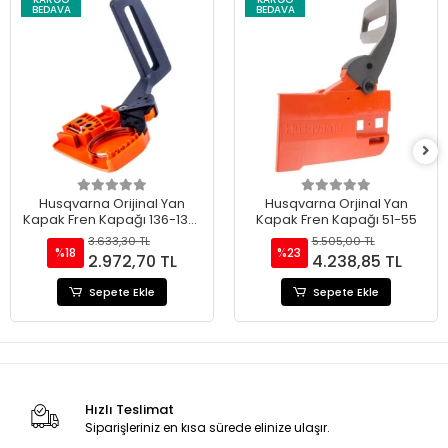
BEDAVA
BEDAVA
Husqvarna Orijinal Yan
Husqvarna Orjinal Yan
Kapak Fren Kapağı 136-137-
Kapak Fren Kapağı 51-55
141-142
3.633,30 TL
5.505,00 TL
%18
%23
2.972,70 TL
4.238,85 TL
Sepete Ekle
Sepete Ekle
Hızlı Teslimat
Siparişleriniz en kısa sürede elinize ulaşır.