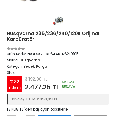
Husqvarna 235/236/240/120II Orijinal
Karbüratör
Ürün Kodu:
PRODUCT-KP644R-N62E0105
Marka:
Husqvarna
Kategori:
Yedek Parça
Stok:
1
3.192,90 TL
%22
KARGO
2.477,25 TL
BEDAVA
indirim
Havale/EFT ile
2.353,39 TL
1.314,18 TL 'den başlayan taksitlerle