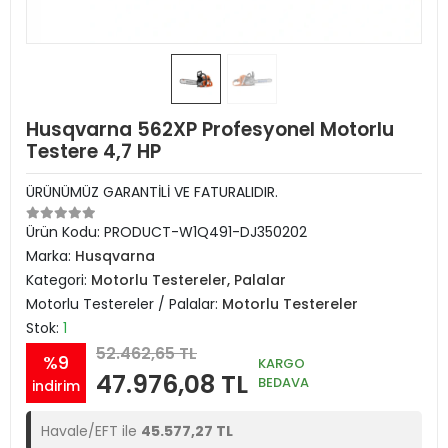
Husqvarna 562XP Profesyonel Motorlu
Testere 4,7 HP
ÜRÜNÜMÜZ GARANTİLİ VE FATURALIDIR.
Ürün Kodu:
PRODUCT-W1Q491-DJ350202
Marka:
Husqvarna
Kategori:
Motorlu Testereler, Palalar
Motorlu Testereler / Palalar:
Motorlu Testereler
Stok:
1
52.462,65 TL
%9
KARGO
47.976,08 TL
BEDAVA
indirim
Havale/EFT ile
45.577,27 TL