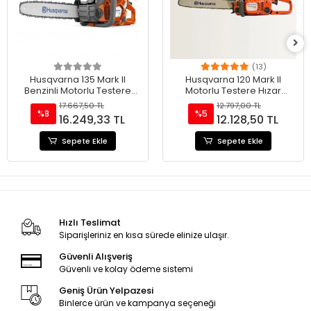
(13)
Husqvarna 135 Mark II
Husqvarna 120 Mark II
Benzinli Motorlu Testere
Motorlu Testere Hızar
Hızar
(Husqvarna 236'nın Yeni
17.667,50 TL
12.797,00 TL
Modeli)
%8
%5
16.249,33 TL
12.128,50 TL
Sepete Ekle
Sepete Ekle
Hızlı Teslimat
Siparişleriniz en kısa sürede elinize ulaşır.
Güvenli Alışveriş
Güvenli ve kolay ödeme sistemi
Geniş Ürün Yelpazesi
Binlerce ürün ve kampanya seçeneği