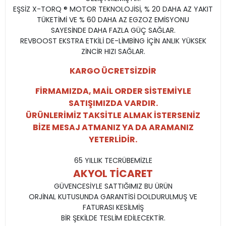
EŞSİZ X-TORQ ® MOTOR TEKNOLOJİSİ, % 20 DAHA AZ YAKIT
TÜKETİMİ VE % 60 DAHA AZ EGZOZ EMİSYONU
SAYESİNDE DAHA FAZLA GÜÇ SAĞLAR.
REVBOOST EKSTRA ETKİLİ DE-LİMBİNG İÇİN ANLIK YÜKSEK
ZİNCİR HIZI SAĞLAR.
KARGO ÜCRETSİZDİR
FİRMAMIZDA, MAİL ORDER SİSTEMİYLE
SATIŞIMIZDA VARDIR.
ÜRÜNLERİMİZ TAKSİTLE ALMAK İSTERSENİZ
BİZE MESAJ ATMANIZ YA DA ARAMANIZ
YETERLİDİR.
65 YILLIK TECRÜBEMİZLE
AKYOL TİCARET
GÜVENCESİYLE SATTIĞIMIZ BU ÜRÜN
ORJİNAL KUTUSUNDA GARANTİSİ DOLDURULMUŞ VE
FATURASI KESİLMİŞ
BİR ŞEKİLDE TESLİM EDİLECEKTİR.