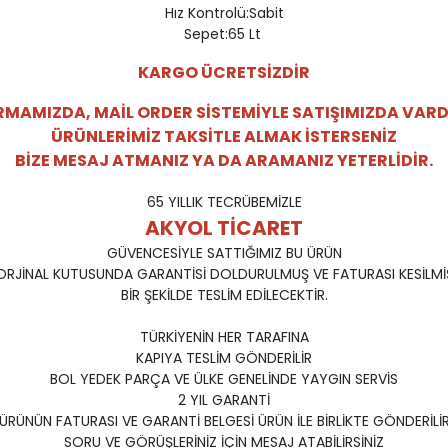
Hız Kontrolü:Sabit
Sepet:65 Lt
KARGO ÜCRETSİZDİR
RMAMIZDA, MAİL ORDER SİSTEMİYLE SATIŞIMIZDA VARD
ÜRÜNLERİMİZ TAKSİTLE ALMAK İSTERSENİZ
BİZE MESAJ ATMANIZ YA DA ARAMANIZ YETERLİDİR.
65 YILLIK TECRÜBEMİZLE
AKYOL TİCARET
GÜVENCESİYLE SATTIĞIMIZ BU ÜRÜN
ORJİNAL KUTUSUNDA GARANTİSİ DOLDURULMUŞ VE FATURASI KESİLMİ
BİR ŞEKİLDE TESLİM EDİLECEKTİR.
TÜRKİYENİN HER TARAFINA
KAPIYA TESLİM GÖNDERİLİR
BOL YEDEK PARÇA VE ÜLKE GENELİNDE YAYGIN SERVİS
2 YIL GARANTİ
ÜRÜNÜN FATURASI VE GARANTİ BELGESİ ÜRÜN İLE BİRLİKTE GÖNDERİLİ
SORU VE GÖRÜŞLERİNİZ İÇİN MESAJ ATABİLİRSİNİZ