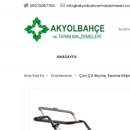
05072067700
info@akyolbahcemalzemeleri.c
ANASAYFA
Ana Sayfa
Ürünlerimiz
Çim Çit Biçme, Kesme Ekip