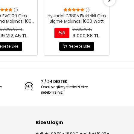
(1)
(1)
 EVC100 Çim
Hyundai C3805 Elektrikli Çim
Husqv
ma Makinası 1000
Biçme Makinası 1600 Watt
Çi
Watt
20.863,95 TL
9.788,75 TL
%8
%
19.212,45 TL
9.000,88 TL
epete Ekle
Sepete Ekle
7 / 24 DESTEK
ya
Öneri ve şikayetlerinizi bize
iletebilirsiniz.
Bize Ulaşın
Haftaiçi 09:00 - 18:00 Cumartesi 10:00 -