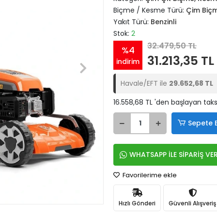
Biçme / Kesme Türü:
Çim Biçm
Yakıt Türü:
Benzinli
Stok:
2
32.479,50 TL
%4
31.213,35 TL
indirim
Havale/EFT ile
29.652,68 TL
16.558,68 TL 'den başlayan taksi
Sepete 
WHATSAPP İLE SİPARİŞ VE
Favorilerime ekle
Hızlı Gönderi
Güvenli Alışveriş