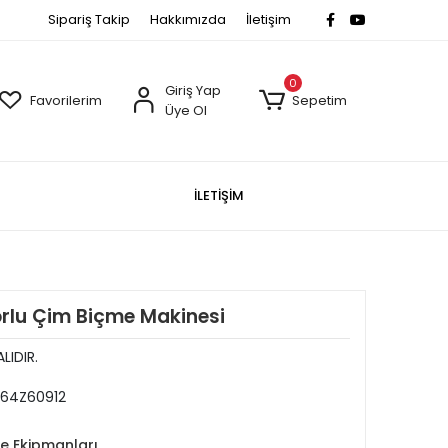
Sipariş Takip
Hakkımızda
İletişim
0
Giriş Yap
Favorilerim
Sepetim
Üye Ol
İLETİŞİM
rlu Çim Biçme Makinesi
LIDIR.
64Z60912
e Ekipmanları