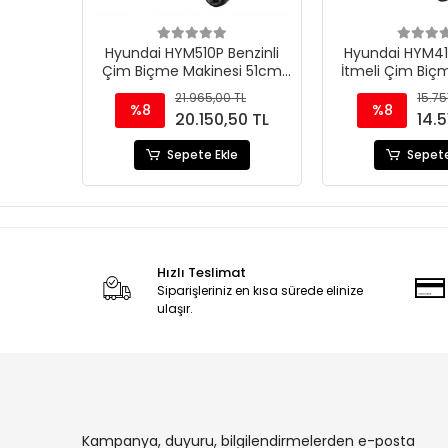
Hyundai HYM510P Benzinli
Hyundai HYM410
Çim Biçme Makinesi 51cm
İtmeli Çim Biç
196cc İtmeli
21.965,00 TL
15.75
%8
%8
20.150,50 TL
14.5
Sepete Ekle
Sepete
Hızlı Teslimat
Siparişleriniz en kısa sürede elinize
ulaşır.
Kampanya, duyuru, bilgilendirmelerden e-posta