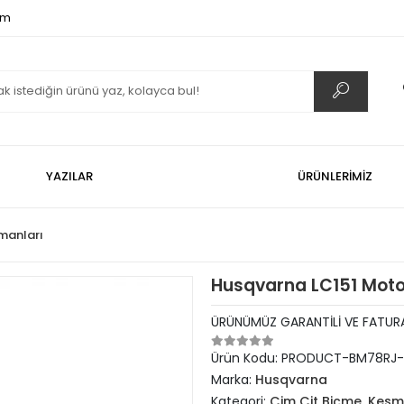
om
YAZILAR
ÜRÜNLERİMİZ
manları
Husqvarna LC151 Moto
ÜRÜNÜMÜZ GARANTİLİ VE FATURA
Ürün Kodu:
PRODUCT-BM78RJ-
Marka:
Husqvarna
Kategori:
Çim Çit Biçme, Kesm