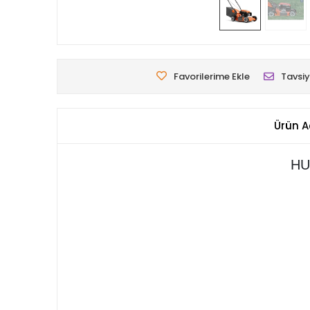
Favorilerime Ekle
Tavsiy
Ürün A
HU