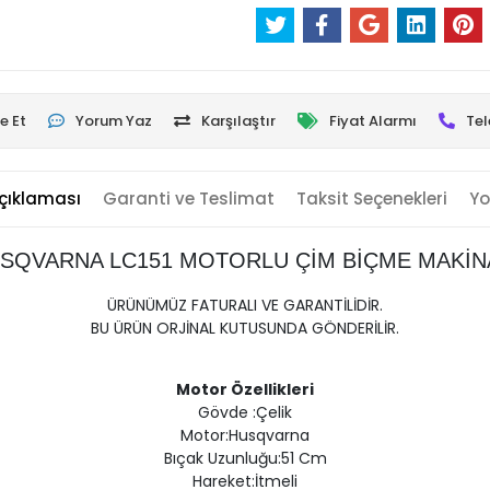
e Et
Yorum Yaz
Karşılaştır
Fiyat Alarmı
Tel
çıklaması
Garanti ve Teslimat
Taksit Seçenekleri
Yo
SQVARNA LC151 MOTORLU ÇİM BİÇME MAKİN
ÜRÜNÜMÜZ FATURALI VE GARANTİLİDİR.
BU ÜRÜN ORJİNAL KUTUSUNDA GÖNDERİLİR.
Motor Özellikleri
Gövde :Çelik
Motor:Husqvarna
Bıçak Uzunluğu:51 Cm
Hareket:İtmeli