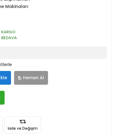
e Makinaları
KARGO
BEDAVA
tlerle
Ekle
Hemen Al
R
İade ve Değişim