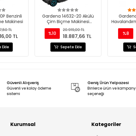
P Benzinli
Gardena 14632-20 Akülü
Gardena
me Makinesi
Çim Biçme Makinesi
Havalandır
PowerMax 32/18V P4A Set
7,50 TL
20.919,00 TL
%10
%8
16,00 TL
18.887,66 TL
 Ekle
Sepete Ekle
S
Güvenli Alışveriş
Geniş Ürün Yelpazesi
Güvenli ve kolay ödeme
Binlerce ürün ve kampan
sistemi
seçeneği
Kurumsal
Kategoriler