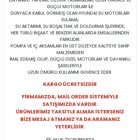
DAYANIKLI YAPILARI, ÖZGÜN TASARIMLARI, UZUN ÖMÜRLÜ VE
GÜÇLÜ MOTORLARI İLE
DÜNYACA KABUL GÖRMÜŞ OLAN HYUNDAİ SU MOTORLARI
SULAMA,
SU AKTARIMI, SU BOŞALTMA VE DOLDURMA İŞLERİNDE,
HER TÜRLÜ İNŞAAT VE BENZERİ ALANLARDA EMSALLERİNDEN
FARKLIDIR.
POMPA VE İÇ AKSAMLARI EN ÜST DÜZEYDE KALİTEYE SAHİP
MALZEMEDEN
İMAL EDİLMİŞ OLUP, GÜÇLÜ DİZEL MOTORLARI VE DAYANIKLI
ŞASELERİYLE
UZUN ÖMÜRLÜ KULLANIMI GÜVENCE EDER.
KARGO ÜCRETSİZDİR
FİRMAMIZDA, MAİL ORDER SİSTEMİYLE
SATIŞIMIZDA VARDIR.
ÜRÜNLERİMİZ TAKSİTLE ALMAK İSTERSENİZ
BİZE MESAJ ATMANIZ YA DA ARAMANIZ
YETERLİDİR.
65 YILLIK TECRÜBEMİZLE