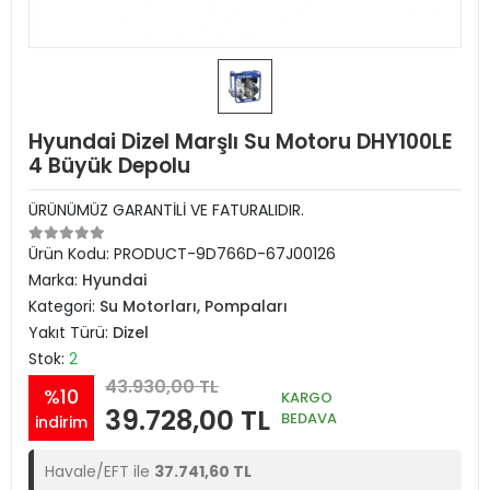
Hyundai Dizel Marşlı Su Motoru DHY100LE
4 Büyük Depolu
ÜRÜNÜMÜZ GARANTİLİ VE FATURALIDIR.
Ürün Kodu:
PRODUCT-9D766D-67J00126
Marka:
Hyundai
Kategori:
Su Motorları, Pompaları
Yakıt Türü:
Dizel
Stok:
2
43.930,00 TL
%10
KARGO
39.728,00 TL
BEDAVA
indirim
Havale/EFT ile
37.741,60 TL