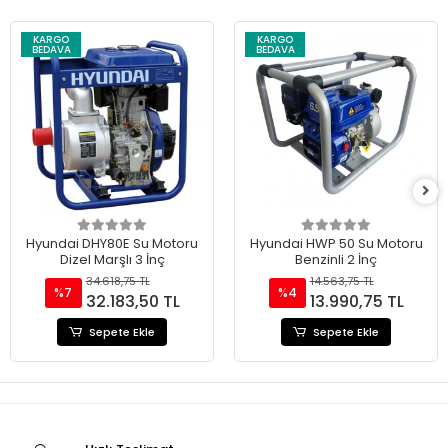
KARGO
KARGO
BEDAVA
BEDAVA
Hyundai DHY80E Su Motoru
Hyundai HWP 50 Su Motoru
Dizel Marşlı 3 İnç
Benzinli 2 İnç
34.618,75 TL
14.563,75 TL
%7
%4
32.183,50 TL
13.990,75 TL
Sepete Ekle
Sepete Ekle