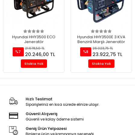
Hyundai HHY3500 ECO
Hyundai HHY3500E 3 KVA
Jeneratör
Benzinli Marşlı Jeneratör
21.678,50 TL
26.023,75 TL
%7
%8
20.246,00 TL
23.922,75 TL
Stokta Yok
Stokta Yok
Hızlı Teslimat
Siparişleriniz en kısa sürede elinize ulaşır.
Güvenli Alışveriş
Güvenli ve kolay ödeme sistemi
Geniş Ürün Yelpazesi
Binlerce ürün ve kampanya seçeneği