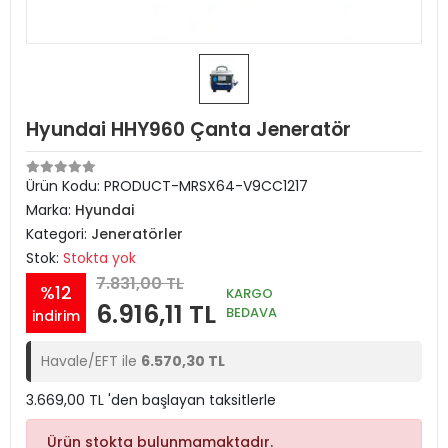
Hyundai HHY960 Çanta Jeneratör
Ürün Kodu:
PRODUCT-MRSX64-V9CC1217
Marka:
Hyundai
Kategori:
Jeneratörler
Stok:
Stokta yok
7.831,00 TL
%12
KARGO
6.916,11 TL
BEDAVA
indirim
Havale/EFT ile
6.570,30 TL
3.669,00 TL 'den başlayan taksitlerle
Ürün stokta bulunmamaktadır.