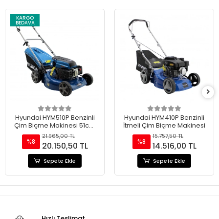
KARGO
BEDAVA
Hyundai HYM510P Benzinli
Hyundai HYM410P Benzinli
Çim Biçme Makinesi 51cm
İtmeli Çim Biçme Makinesi
196cc İtmeli
21.965,00 TL
15.757,50 TL
%8
%8
20.150,50 TL
14.516,00 TL
Sepete Ekle
Sepete Ekle
Hızlı Teslimat