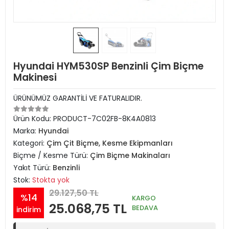
Hyundai HYM530SP Benzinli Çim Biçme
Makinesi
ÜRÜNÜMÜZ GARANTİLİ VE FATURALIDIR.
Ürün Kodu:
PRODUCT-7C02FB-8K4A0813
Marka:
Hyundai
Kategori:
Çim Çit Biçme, Kesme Ekipmanları
Biçme / Kesme Türü:
Çim Biçme Makinaları
Yakıt Türü:
Benzinli
Stok:
Stokta yok
29.127,50 TL
%14
KARGO
25.068,75 TL
BEDAVA
indirim