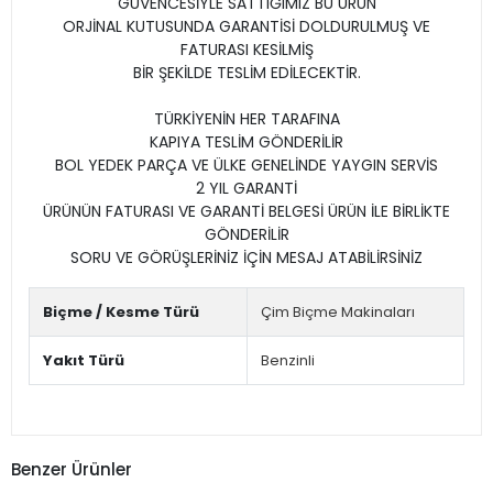
GÜVENCESİYLE SATTIĞIMIZ BU ÜRÜN
ORJİNAL KUTUSUNDA GARANTİSİ DOLDURULMUŞ VE
FATURASI KESİLMİŞ
BİR ŞEKİLDE TESLİM EDİLECEKTİR.
TÜRKİYENİN HER TARAFINA
KAPIYA TESLİM GÖNDERİLİR
BOL YEDEK PARÇA VE ÜLKE GENELİNDE YAYGIN SERVİS
2 YIL GARANTİ
ÜRÜNÜN FATURASI VE GARANTİ BELGESİ ÜRÜN İLE BİRLİKTE
GÖNDERİLİR
SORU VE GÖRÜŞLERİNİZ İÇİN MESAJ ATABİLİRSİNİZ
Biçme / Kesme Türü
Çim Biçme Makinaları
Yakıt Türü
Benzinli
Benzer Ürünler