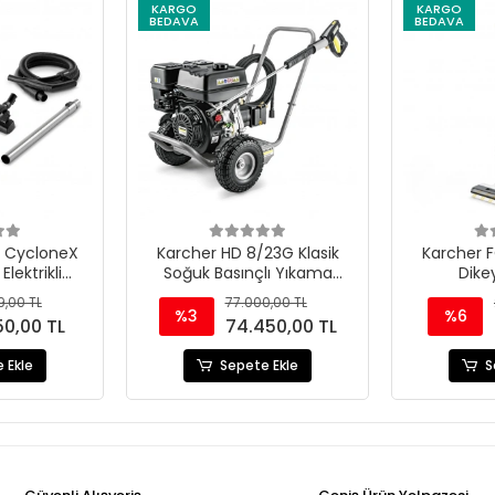
KARGO
KARGO
BEDAVA
BEDAVA
 CycloneX
Karcher HD 8/23G Klasik
Karcher F
lektrikli
Soğuk Basınçlı Yıkama
Dike
800 W
Makinesi 230 Bar
9,00 TL
77.000,00 TL
%3
%6
50,00 TL
74.450,00 TL
 Ekle
Sepete Ekle
S