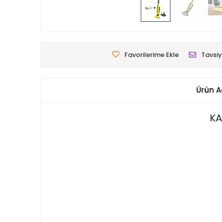
Favorilerime Ekle
Tavsiy
Ürün A
KA