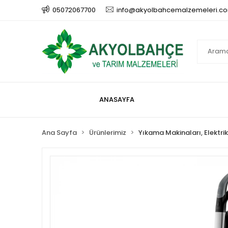
05072067700
info@akyolbahcemalzemeleri.c
ANASAYFA
Ana Sayfa
Ürünlerimiz
Yıkama Makinaları, Elektrik