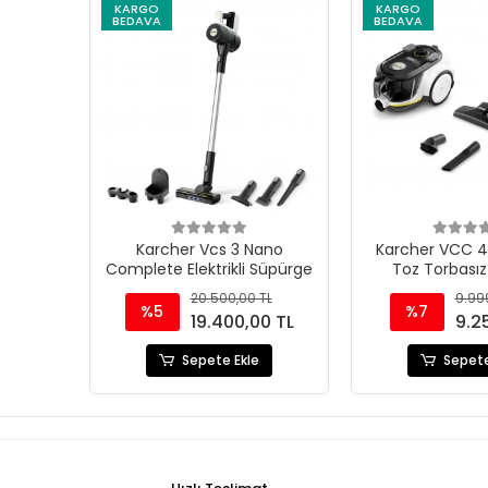
KARGO
KARGO
BEDAVA
BEDAVA
Karcher Vcs 3 Nano
Karcher VCC 4
Complete Elektrikli Süpürge
Toz Torbasız E
Süpürge 
20.500,00 TL
9.99
%5
%7
19.400,00 TL
9.2
Sepete Ekle
Sepete