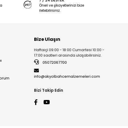
7 / 24 DESTEK
ya
Öneri ve şikayetlerinizi bize
iletebilirsiniz.
Bize Ulaşın
Haftaiçi 09:00 - 18:00 Cumartesi 10:00 -
17:00 saatleri arasında ulaşabilirsiniz.
ı
05072067700
info@akyolbahcemalzemeleri.com
yorum
Bizi Takip Edin