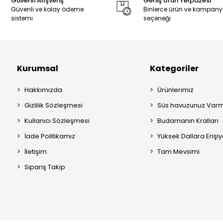
Güvenli Alışveriş
Geniş Ürün Yelpazesi
Güvenli ve kolay ödeme
Binlerce ürün ve kampan
sistemi
seçeneği
Kurumsal
Kategoriler
Hakkımızda
Ürünlerimiz
Gizlilik Sözleşmesi
Süs havuzunuz Varm
Kullanıcı Sözleşmesi
Budamanın Kralları
İade Politikamız
Yüksek Dallara Erişi
İletişim
Tam Mevsimi
Sipariş Takip