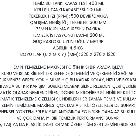
TEMİZ SU TANKI KAPASİTESİ: 400 ML
KİRLİ SU TANKI KAPASİTESİ: 200 ML
TEKERLEK HIZI (RPM): 500 DEVİR/DAKİKA
ÇALIŞMA GENİŞLİĞİ, TEKERLEK: 300 MM
ZEMİN KURUMA SÜRESİ: 2 DAKİKA
TEMİZLİK İSTASYONU HACMİ: 200 ML
GÜÇ KABLOSU UZUNLUĞU: 7 METRE
AĞIRLIK: 4,6 KG
BOYUTLAR (U X G X Y) (MM): 320 X 270 X 1220
EMİN TEMİZLEME MAKİNESİ FC 5'İN İKİSİ BİR ARADA İŞLEVİ
KURU VE ISLAK KİRLERİ TEK SEFERDE SİLMENİZİ VE ÇEKMENİZİ SAĞLAR.
RMENİZE GEREK YOK – SİLME HİÇ BU KADAR KOLAY, HIZLI VE EKSİKS
I ANDA SU-KİR KARIŞIMI SÜREKLİ OLARAK SİLİNDİRLERDEN İÇERİ ÇEKİLİ
TİK OLARAK NEMLENDİRİLEN, DÖNER MİKROFİBER SİLİNDİRLER KİRİ T
OMATİK TEMİZLEME ÖZELLİĞİ SİLİNDİRLERİ HER ZAMAN TEMİZ VE KULLA
ZEMİN TEMİZLEME MAKİNESİ ÇOK DAHA ETKİLİ ÖZELLİKLER DE SUNAR:
ENEKSEL YÖNTEMLERLE KIYASLANDIĞINDA FC 5 %85 DAHA AZ SU KULL
VE ÇOK DAHA İYİ BİR TEMİZLİK PERFORMANSI SUNAR.
, TAŞ YA DA PLASTİK DAHİL OLMAK ÜZERE TÜM SERT ZEMİNLERDE KULL