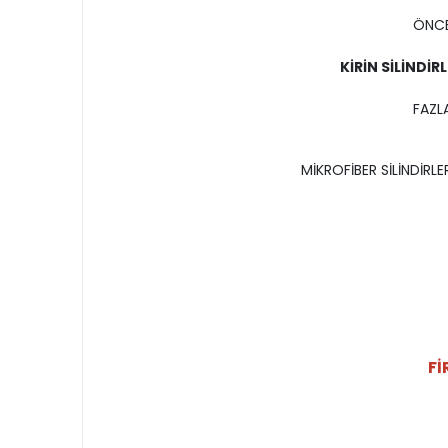
ÖNCE
KİRİN SİLİNDİ
FAZL
MİKROFİBER SİLİNDİRL
Fİ