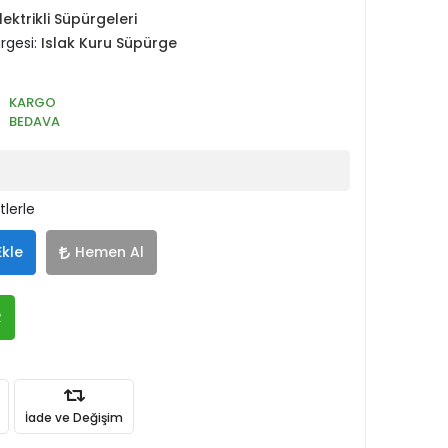
ektrikli Süpürgeleri
rgesi:
Islak Kuru Süpürge
KARGO
BEDAVA
tlerle
Ekle
Hemen Al
R
İade ve Değişim