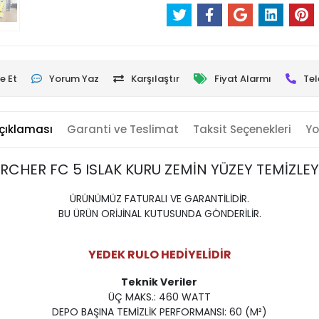
e Et
Yorum Yaz
Karşılaştır
Fiyat Alarmı
Tel
çıklaması
Garanti ve Teslimat
Taksit Seçenekleri
Yo
RCHER FC 5 ISLAK KURU ZEMİN YÜZEY TEMİZLEY
ÜRÜNÜMÜZ FATURALI VE GARANTİLİDİR.
BU ÜRÜN ORİJİNAL KUTUSUNDA GÖNDERİLİR.
YEDEK RULO HEDİYELİDİR
Teknik Veriler
ÜÇ MAKS.: 460 WATT
DEPO BAŞINA TEMİZLİK PERFORMANSI: 60 (M²)