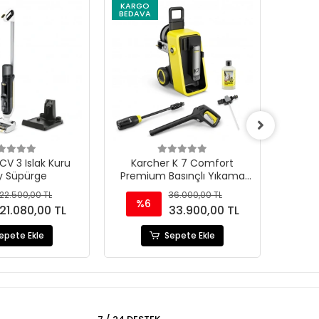
KARGO
KARG
BEDAVA
BEDAV
CV 3 Islak Kuru
Karcher K 7 Comfort
Hyund
y Süpürge
Premium Basınçlı Yıkama
HYB1
Makinesi
2
22.500,00 TL
36.000,00 TL
%6
%
21.080,00 TL
33.900,00 TL
epete Ekle
Sepete Ekle