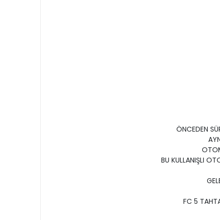
ÖNCEDEN SÜPÜ
AYN
OTOMA
BU KULLANIŞLI OT
GEL
FC 5 TAHTA