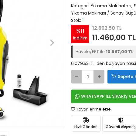
Kategori:
Yıkama Makinaları, El
Yıkama Makinası / Sanayi Süpü
Stok:
1
12.892,50 TL
%11
11.460,00 TL
indirim
Havale/EFT ile
10.887,00 TL
6.079,53 TL 'den başlayan taksi
Sepete 
WHATSAPP İLE SİPARİŞ VE
Favorilerime ekle
Hızlı Gönderi
Güvenli Alışveriş