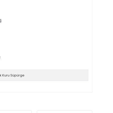
Ş
R
ak Kuru Süpürge