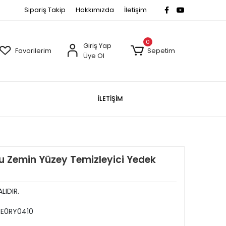
Sipariş Takip
Hakkımızda
İletişim
0
Giriş Yap
Favorilerim
Sepetim
Üye Ol
İLETİŞİM
ru Zemin Yüzey Temizleyici Yedek
LIDIR.
E0RY0410