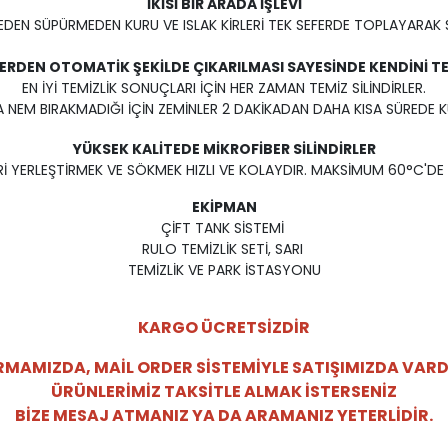
İKİSİ BİR ARADA İŞLEVİ
DEN SÜPÜRMEDEN KURU VE ISLAK KİRLERİ TEK SEFERDE TOPLAYARAK S
RLERDEN OTOMATİK ŞEKİLDE ÇIKARILMASI SAYESİNDE KENDİNİ TE
EN İYİ TEMİZLİK SONUÇLARI İÇİN HER ZAMAN TEMİZ SİLİNDİRLER.
A NEM BIRAKMADIĞI İÇİN ZEMİNLER 2 DAKİKADAN DAHA KISA SÜREDE K
YÜKSEK KALİTEDE MİKROFİBER SİLİNDİRLER
ERİ YERLEŞTİRMEK VE SÖKMEK HIZLI VE KOLAYDIR. MAKSİMUM 60°C'DE 
EKİPMAN
ÇİFT TANK SİSTEMİ
RULO TEMİZLİK SETİ, SARI
TEMİZLİK VE PARK İSTASYONU
KARGO ÜCRETSİZDİR
RMAMIZDA, MAİL ORDER SİSTEMİYLE SATIŞIMIZDA VARD
ÜRÜNLERİMİZ TAKSİTLE ALMAK İSTERSENİZ
BİZE MESAJ ATMANIZ YA DA ARAMANIZ YETERLİDİR.