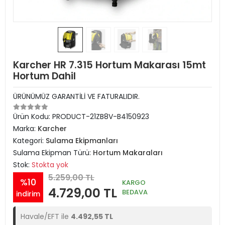
Karcher HR 7.315 Hortum Makarası 15mt
Hortum Dahil
ÜRÜNÜMÜZ GARANTİLİ VE FATURALIDIR.
Ürün Kodu:
PRODUCT-21ZB8V-B4150923
Marka:
Karcher
Kategori:
Sulama Ekipmanları
Sulama Ekipman Türü:
Hortum Makaraları
Stok:
Stokta yok
5.259,00 TL
%10
KARGO
4.729,00 TL
BEDAVA
indirim
Havale/EFT ile
4.492,55 TL