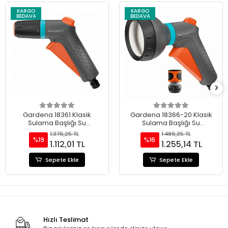
KARGO
KARGO
BEDAVA
BEDAVA
Gardena 18361 Klasik
Gardena 18366-20 Klasik
Sulama Başlığı Su
Sulama Başlığı Su
Durdurucu Seti
Durdurucu Seti
1.376,25 TL
1.486,35 TL
%19
%16
1.112,01 TL
1.255,14 TL
Sepete Ekle
Sepete Ekle
Hızlı Teslimat