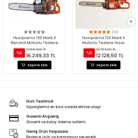
(13)
Husqvarna 135 Mark II
Husqvarna 120 Mark II
Benzinli Motorlu Testere
Motorlu Testere Hızar
Hızar
(Husqvarna 236'nın Yeni
17.667,50 TL
12.797,00 TL
Modeli)
%8
%5
16.249,33 TL
12.128,50 TL
Sepete Ekle
Sepete Ekle
Hızlı Teslimat
Siparişleriniz en kısa sürede elinize ulaşır.
Güvenli Alışveriş
Güvenli ve kolay ödeme sistemi
Geniş Ürün Yelpazesi
Binlerce ürün ve kampanya seçeneği