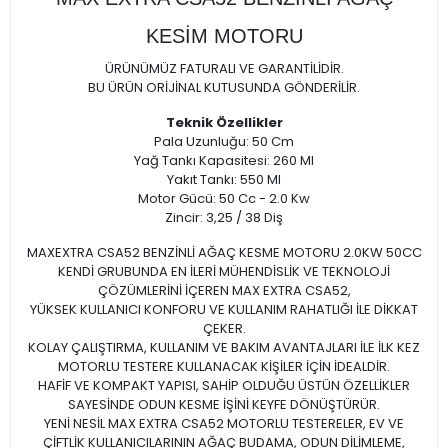
KESİM MOTORU
ÜRÜNÜMÜZ FATURALI VE GARANTİLİDİR.
BU ÜRÜN ORİJİNAL KUTUSUNDA GÖNDERİLİR.
Teknik Özellikler
Pala Uzunluğu: 50 Cm
Yağ Tankı Kapasitesi: 260 Ml
Yakıt Tankı: 550 Ml
Motor Gücü: 50 Cc - 2.0 Kw
Zincir: 3,25 / 38 Diş
MAXEXTRA CSA52 BENZİNLİ AĞAÇ KESME MOTORU 2.0KW 50CC
KENDİ GRUBUNDA EN İLERİ MÜHENDİSLİK VE TEKNOLOJİ
ÇÖZÜMLERİNİ İÇEREN MAX EXTRA CSA52,
YÜKSEK KULLANICI KONFORU VE KULLANIM RAHATLIĞI İLE DİKKAT
ÇEKER.
KOLAY ÇALIŞTIRMA, KULLANIM VE BAKIM AVANTAJLARI İLE İLK KEZ
MOTORLU TESTERE KULLANACAK KİŞİLER İÇİN İDEALDİR.
HAFİF VE KOMPAKT YAPISI, SAHİP OLDUĞU ÜSTÜN ÖZELLİKLER
SAYESİNDE ODUN KESME İŞİNİ KEYFE DÖNÜŞTÜRÜR.
YENİ NESİL MAX EXTRA CSA52 MOTORLU TESTERELER, EV VE
ÇİFTLİK KULLANICILARININ AĞAÇ BUDAMA, ODUN DİLİMLEME,