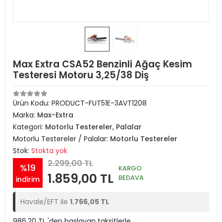
Max Extra CSA52 Benzinli Ağaç Kesim
Testeresi Motoru 3,25/38 Diş
Ürün Kodu:
PRODUCT-FUT51E-3AVT1208
Marka:
Max-Extra
Kategori:
Motorlu Testereler, Palalar
Motorlu Testereler / Palalar:
Motorlu Testereler
Stok:
Stokta yok
2.299,00 TL
%19
KARGO
1.859,00 TL
BEDAVA
indirim
Havale/EFT ile
1.766,05 TL
986,20 TL 'den başlayan taksitlerle