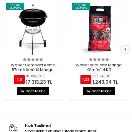
KARGO
KARGO
BEDAVA
BEDAVA
Weber Compact Kettle
Weber Briquette Mangal
57cm Kömürlü Mangal
Kömürü 4 KG
18.386,70 TL
1.596,45 TL
%6
%22
17.313,23 TL
1.249,64 TL
Sepete Ekle
Sepete Ekle
Hızlı Teslimat
Siparişleriniz en kısa sürede elinize ulaşır.