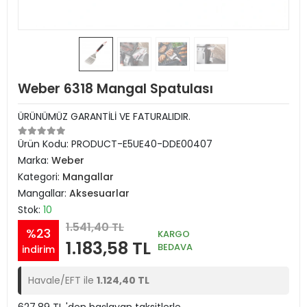
Weber 6318 Mangal Spatulası
ÜRÜNÜMÜZ GARANTİLİ VE FATURALIDIR.
Ürün Kodu:
PRODUCT-E5UE40-DDE00407
Marka:
Weber
Kategori:
Mangallar
Mangallar:
Aksesuarlar
Stok:
10
1.541,40 TL
%23
KARGO
1.183,58 TL
BEDAVA
indirim
Havale/EFT ile
1.124,40 TL