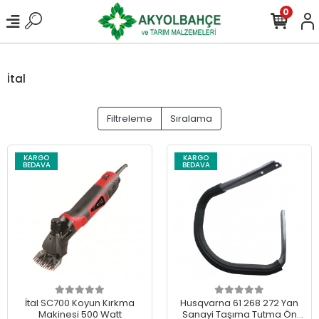
0
İtal
Filtreleme
Sıralama
KARGO
KARGO
BEDAVA
BEDAVA
İtal SC700 Koyun Kırkma
Husqvarna 61 268 272 Yan
Makinesi 500 Watt
Sanayi Taşıma Tutma Ön