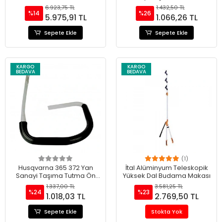
Kolu
6.923,75 TL
1.432,50 TL
%14
%26
5.975,91 TL
1.066,26 TL
Sepete Ekle
Sepete Ekle
KARGO
KARGO
BEDAVA
BEDAVA
(1)
Husqvarna 365 372 Yan
İtal Alüminyum Teleskopik
Sanayi Taşıma Tutma Ön
Yüksek Dal Budama Makası
Kolu
1.337,00 TL
3.581,25 TL
%24
%23
1.018,03 TL
2.769,50 TL
Sepete Ekle
Stokta Yok