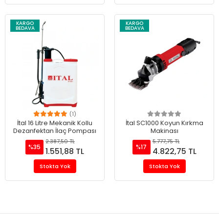
KARGO
KARGO
BEDAVA
BEDAVA
(1)
İtal 16 Litre Mekanik Kollu
İtal SC1000 Koyun Kırkma
Dezanfektan İlaç Pompası
Makinası
2.387,50 TL
5.777,75 TL
%35
%17
1.551,88 TL
4.822,75 TL
Stokta Yok
Stokta Yok