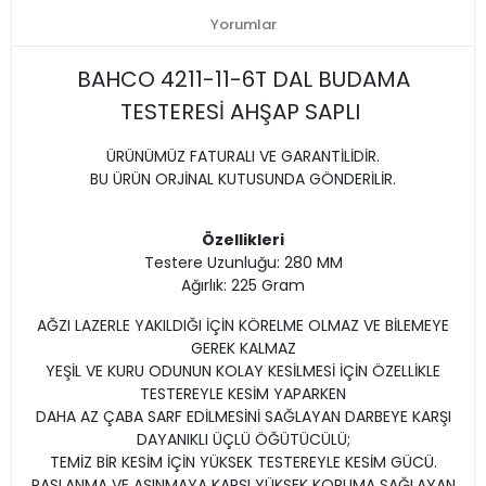
Yorumlar
BAHCO 4211-11-6T DAL BUDAMA
TESTERESİ AHŞAP SAPLI
ÜRÜNÜMÜZ FATURALI VE GARANTİLİDİR.
BU ÜRÜN ORJİNAL KUTUSUNDA GÖNDERİLİR.
Özellikleri
Testere Uzunluğu: 280 MM
Ağırlık: 225 Gram
AĞZI LAZERLE YAKILDIĞI İÇİN KÖRELME OLMAZ VE BİLEMEYE
GEREK KALMAZ
YEŞİL VE KURU ODUNUN KOLAY KESİLMESİ İÇİN ÖZELLİKLE
TESTEREYLE KESİM YAPARKEN
DAHA AZ ÇABA SARF EDİLMESİNİ SAĞLAYAN DARBEYE KARŞI
DAYANIKLI ÜÇLÜ ÖĞÜTÜCÜLÜ;
TEMİZ BİR KESİM İÇİN YÜKSEK TESTEREYLE KESİM GÜCÜ.
PASLANMA VE AŞINMAYA KARŞI YÜKSEK KORUMA SAĞLAYAN