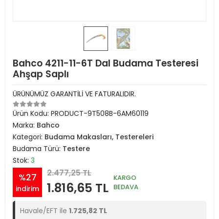
Bahco 4211-11-6T Dal Budama Testeresi
Ahşap Saplı
ÜRÜNÜMÜZ GARANTİLİ VE FATURALIDIR.
Ürün Kodu:
PRODUCT-9T508B-6AM60119
Marka:
Bahco
Kategori:
Budama Makasları, Testereleri
Budama Türü:
Testere
Stok:
3
2.477,25 TL
%27
KARGO
1.816,65 TL
BEDAVA
indirim
Havale/EFT ile
1.725,82 TL