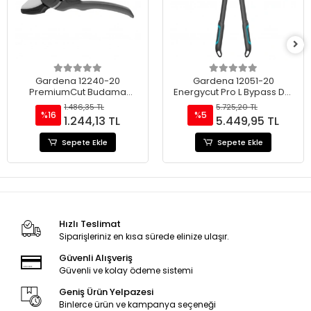
Gardena 12240-20
Gardena 12051-20
PremiumCut Budama
Energycut Pro L Bypass Dal
Makası 28 MM
Budama Makası 50 Mm
1.486,35 TL
5.725,20 TL
%16
%5
1.244,13 TL
5.449,95 TL
Sepete Ekle
Sepete Ekle
Hızlı Teslimat
Siparişleriniz en kısa sürede elinize ulaşır.
Güvenli Alışveriş
Güvenli ve kolay ödeme sistemi
Geniş Ürün Yelpazesi
Binlerce ürün ve kampanya seçeneği