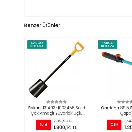
Benzer Ürünler
KARGO
KARGO
BEDAVA
BEDAVA
Fiskars 131403-1003456 Solid
Gardena 8915 E
Çok Amaçlı Yuvarlak Uçlu
Çapas
Bahçe Küreği
2.091,90 TL
1.54
%14
%19
1.800,14 TL
1.2