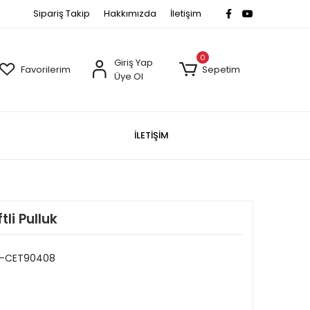
Sipariş Takip
Hakkımızda
İletişim
0
Giriş Yap
Favorilerim
Sepetim
Üye Ol
İLETİŞİM
li Pulluk
-CET90408