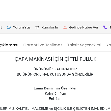
Et
Yorum Yaz
Karşılaştır
Gelince Haber Ver
çıklaması
Garanti ve Teslimat
Taksit Seçenekleri
Yo
ÇAPA MAKİNASI İÇİN ÇİFTLİ PULLUK
ÜRÜNÜMÜZ FATURALIDIR.
BU ÜRÜN ORİJİNAL KUTUSUNDA GÖNDERİLİR.
Lama Demirinin Özellikleri
Kalınlığı: 4cm
Eni: 1cm
LERİMİZ KALİTELİ MALZEME ve İŞCİLİK İLE ÇELİKTEN İMAL EDİLMİ