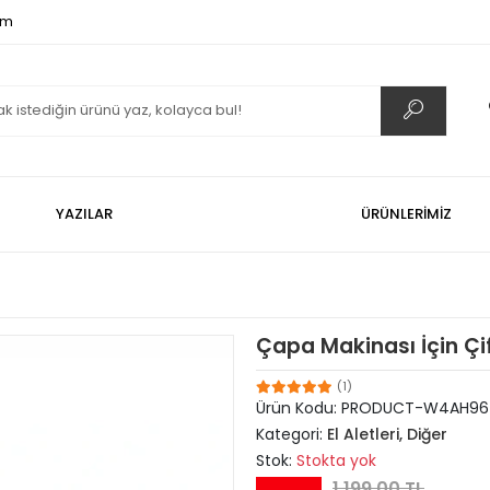
om
YAZILAR
ÜRÜNLERİMİZ
Çapa Makinası İçin Çift
(1)
Ürün Kodu:
PRODUCT-W4AH96
Kategori:
El Aletleri, Diğer
Stok:
Stokta yok
1.199,00 TL