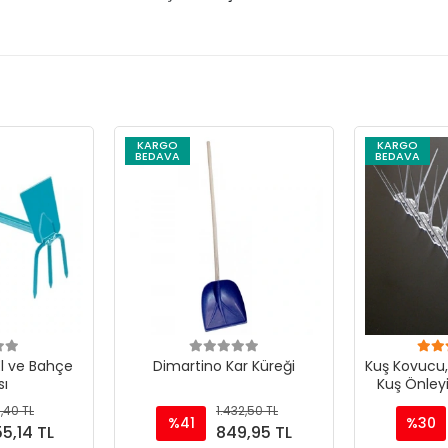
KARGO
KARGO
BEDAVA
BEDAVA
l ve Bahçe
Dimartino Kar Küreği
Kuş Kovucu
ı
Kuş Önleyic
1,40 TL
1.432,50 TL
%41
%30
55,14 TL
849,95 TL