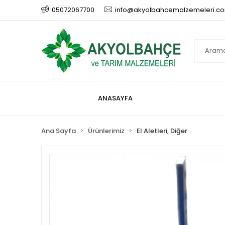
05072067700
info@akyolbahcemalzemeleri.c
ANASAYFA
Ana Sayfa
Ürünlerimiz
El Aletleri, Diğer