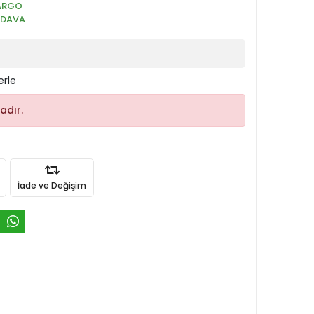
ARGO
EDAVA
erle
adır.
İade ve Değişim