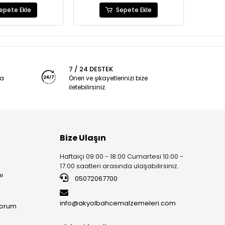
epete Ekle
Sepete Ekle
7 / 24 DESTEK
ya
Öneri ve şikayetlerinizi bize
iletebilirsiniz.
Bize Ulaşın
Haftaiçi 09:00 - 18:00 Cumartesi 10:00 -
17:00 saatleri arasında ulaşabilirsiniz.
ı
05072067700
info@akyolbahcemalzemeleri.com
yorum