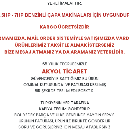
YERLİ İMALATTIR.
6,5HP - 7HP BENZİNLİ ÇAPA MAKİNALARI İÇİN UYGUNDUR
KARGO ÜCRETSİZDİR
RMAMIZDA, MAİL ORDER SİSTEMİYLE SATIŞIMIZDA VARD
ÜRÜNLERİMİZ TAKSİTLE ALMAK İSTERSENİZ
BİZE MESAJ ATMANIZ YA DA ARAMANIZ YETERLİDİR.
65 YILLIK TECRÜBEMİZLE
AKYOL TİCARET
GÜVENCESİYLE SATTIĞIMIZ BU ÜRÜN
ORJİNAL KUTUSUNDA VE FATURASI KESİLMİŞ
BİR ŞEKİLDE TESLİM EDİLECEKTİR.
TÜRKİYENİN HER TARAFINA
KAPIYA TESLİM GÖNDERİLİR
BOL YEDEK PARÇA VE ÜLKE GENELİNDE YAYGIN SERVİS
ÜRÜNÜN FATURASI, ÜRÜN İLE BİRLİKTE GÖNDERİLİR
SORU VE GÖRÜŞLERİNİZ İÇİN MESAJ ATABİLİRSİNİZ