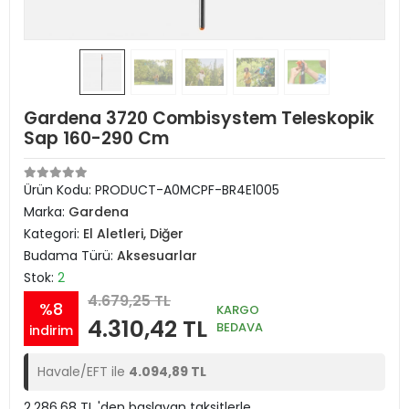
Gardena 3720 Combisystem Teleskopik
Sap 160-290 Cm
Ürün Kodu:
PRODUCT-A0MCPF-BR4E1005
Marka:
Gardena
Kategori:
El Aletleri, Diğer
Budama Türü:
Aksesuarlar
Stok:
2
4.679,25 TL
%8
KARGO
4.310,42 TL
BEDAVA
indirim
Havale/EFT ile
4.094,89 TL
2.286,68 TL 'den başlayan taksitlerle