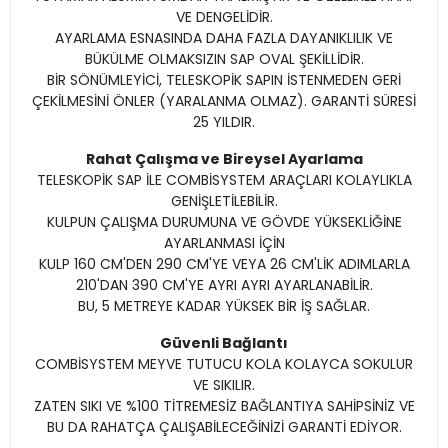
VE DENGELİDİR.
AYARLAMA ESNASINDA DAHA FAZLA DAYANIKLILIK VE
BÜKÜLME OLMAKSIZIN SAP OVAL ŞEKİLLİDİR.
BİR SÖNÜMLEYİCİ, TELESKOPİK SAPIN İSTENMEDEN GERİ
ÇEKİLMESİNİ ÖNLER (YARALANMA OLMAZ). GARANTİ SÜRESİ
25 YILDIR.
Rahat Çalışma ve Bireysel Ayarlama
TELESKOPİK SAP İLE COMBİSYSTEM ARAÇLARI KOLAYLIKLA
GENİŞLETİLEBİLİR.
KULPUN ÇALIŞMA DURUMUNA VE GÖVDE YÜKSEKLİĞİNE
AYARLANMASI İÇİN
KULP 160 CM'DEN 290 CM'YE VEYA 26 CM'LİK ADIMLARLA
210'DAN 390 CM'YE AYRI AYRI AYARLANABİLİR.
BU, 5 METREYE KADAR YÜKSEK BİR İŞ SAĞLAR.
Güvenli Bağlantı
COMBİSYSTEM MEYVE TUTUCU KOLA KOLAYCA SOKULUR
VE SIKILIR.
ZATEN SIKI VE %100 TİTREMESİZ BAĞLANTIYA SAHİPSİNİZ VE
BU DA RAHATÇA ÇALIŞABİLECEĞİNİZİ GARANTİ EDİYOR.