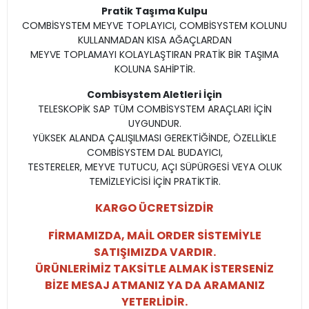
Pratik Taşıma Kulpu
COMBİSYSTEM MEYVE TOPLAYICI, COMBİSYSTEM KOLUNU
KULLANMADAN KISA AĞAÇLARDAN
MEYVE TOPLAMAYI KOLAYLAŞTIRAN PRATİK BİR TAŞIMA
KOLUNA SAHİPTİR.
Combisystem Aletleri İçin
TELESKOPİK SAP TÜM COMBİSYSTEM ARAÇLARI İÇİN
UYGUNDUR.
YÜKSEK ALANDA ÇALIŞILMASI GEREKTİĞİNDE, ÖZELLİKLE
COMBİSYSTEM DAL BUDAYICI,
TESTERELER, MEYVE TUTUCU, AÇI SÜPÜRGESİ VEYA OLUK
TEMİZLEYİCİSİ İÇİN PRATİKTİR.
KARGO ÜCRETSİZDİR
FİRMAMIZDA, MAİL ORDER SİSTEMİYLE
SATIŞIMIZDA VARDIR.
ÜRÜNLERİMİZ TAKSİTLE ALMAK İSTERSENİZ
BİZE MESAJ ATMANIZ YA DA ARAMANIZ
YETERLİDİR.