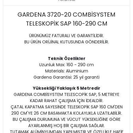
GARDENA 3720-20 COMBİSYSTEM
TELESKOPİK SAP 160-290 CM
ÜRÜNÜMÜZ FATURALI VE GARANTİLİDİR.
BU ÜRÜN ORİJİNAL KUTUSUNDA GÖNDERİLİR.
Teknik Özellikler
Uzunluk Max: 160 - 290 cm
Materials: Aluminium
Gardena Garantisi: 25 yıl garanti
Yüksekliği Yaklaşık 5 Metredir
GARDENA COMBİSYSTEM TELESCOPİK SAP, 5 METREYE
KADAR RAHAT ÇALIŞMA İÇİN İDEALDİR.
ÇATAL KAPATMA SAYESİNDE TELESKOPİK SAP 160 CM'DEN
290 CM'YE 26 CM BASAMAKTA KOLAYLIKLA UZATILABİLİR.
BU ÇALIŞMA DURUMUNA VE VÜCUT YÜKSEKLİĞİNE GÖRE
AYARLANMIŞ HOŞ BİR ÇALIŞMA SAĞLAR.
TUTAMAK ALÜMİNYUMDAN YAPILMIŞTIR VE ÖZELLİKLE HAFİF