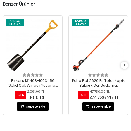
Benzer Ürünler
KARGO
KARGO
BEDAVA
BEDAVA
Fiskars 131403-1003456
Echo Ppt 2620 Es Teleskopik
Solid Çok Amaçlı Yuvarlak
Yüksek Dal Budama
Uçlu Bahçe Küreği
Testeresi
2.091,90 TL
47.750,00 TL
%14
%11
1.800,14 TL
42.736,25 TL
Sepete Ekle
Sepete Ekle