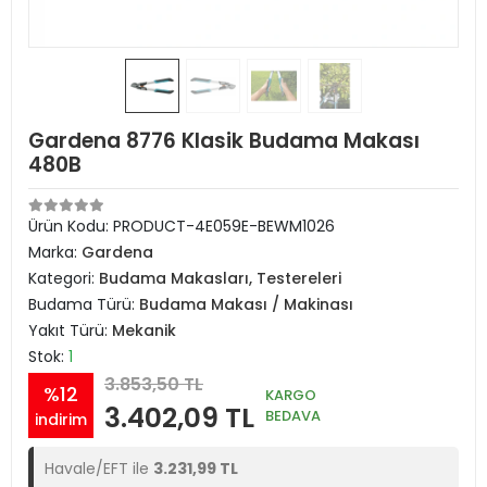
Gardena 8776 Klasik Budama Makası
480B
Ürün Kodu:
PRODUCT-4E059E-BEWM1026
Marka:
Gardena
Kategori:
Budama Makasları, Testereleri
Budama Türü:
Budama Makası / Makinası
Yakıt Türü:
Mekanik
Stok:
1
3.853,50 TL
%12
KARGO
3.402,09 TL
BEDAVA
indirim
Havale/EFT ile
3.231,99 TL