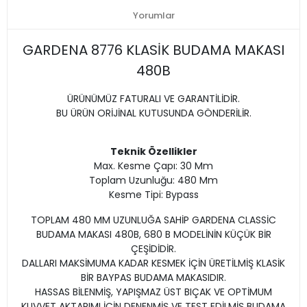
Yorumlar
GARDENA 8776 KLASİK BUDAMA MAKASI
480B
ÜRÜNÜMÜZ FATURALI VE GARANTİLİDİR.
BU ÜRÜN ORİJİNAL KUTUSUNDA GÖNDERİLİR.
Teknik Özellikler
Max. Kesme Çapı: 30 Mm
Toplam Uzunluğu: 480 Mm
Kesme Tipi: Bypass
TOPLAM 480 MM UZUNLUĞA SAHİP GARDENA CLASSİC
BUDAMA MAKASI 480B, 680 B MODELİNİN KÜÇÜK BİR
ÇEŞİDİDİR.
DALLARI MAKSİMUMA KADAR KESMEK İÇİN ÜRETİLMİŞ KLASİK
BİR BAYPAS BUDAMA MAKASIDIR.
HASSAS BİLENMİŞ, YAPIŞMAZ ÜST BIÇAK VE OPTİMUM
KUVVET AKTARIMI İÇİN DENENMİŞ VE TEST EDİLMİŞ BUDAMA