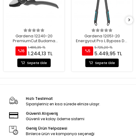
Gardena 12240-20
Gardena 12051-20
PremiumCut Budama
Energycut Pro L Bypass Dal
Makası 28 MM
Budama Makası 50 Mm
1.486,35 TL
5.725,20 TL
%16
%5
1.244,13 TL
5.449,95 TL
Sepete Ekle
Sepete Ekle
Hızlı Teslimat
Siparişleriniz en kısa sürede elinize ulaşır.
Güvenli Alışveriş
Güvenli ve kolay ödeme sistemi
Geniş Ürün Yelpazesi
Binlerce ürün ve kampanya seçeneği