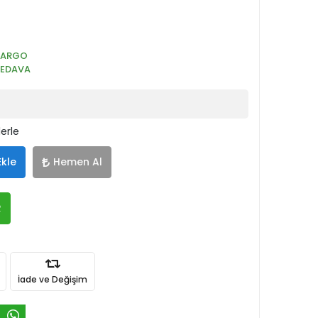
KARGO
BEDAVA
lerle
Ekle
Hemen Al
R
İade ve Değişim