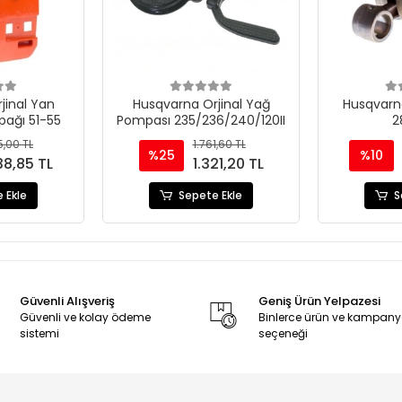
jinal Yan
Husqvarna Orjinal Yağ
Husqvarna
pağı 51-55
Pompası 235/236/240/120II
2
,00 TL
1.761,60 TL
%25
%10
38,85 TL
1.321,20 TL
 Ekle
Sepete Ekle
S
Güvenli Alışveriş
Geniş Ürün Yelpazesi
Güvenli ve kolay ödeme
Binlerce ürün ve kampan
sistemi
seçeneği