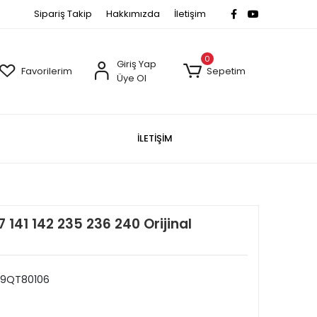
Sipariş Takip
Hakkımızda
İletişim
0
Giriş Yap
Favorilerim
Sepetim
Üye Ol
İLETİŞİM
7 141 142 235 236 240 Orijinal
9QT80106