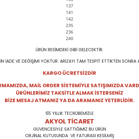
137
141
142
235
236
240
ÜRÜN RESİMDEKİ GİBİ GELECEKTİR.
N İADE VE DEĞİŞİMİ YOKTUR. ARIZAYI TAM TESPİT ETTİKTEN SONRA A
KARGO ÜCRETSİZDİR
RMAMIZDA, MAİL ORDER SİSTEMİYLE SATIŞIMIZDA VARD
ÜRÜNLERİMİZ TAKSİTLE ALMAK İSTERSENİZ
BİZE MESAJ ATMANIZ YA DA ARAMANIZ YETERLİDİR.
65 YILLIK TECRÜBEMİZLE
AKYOL TİCARET
GÜVENCESİYLE SATTIĞIMIZ BU ÜRÜN
ORJİNAL KUTUSUNDA VE FATURASI KESİLMİŞ