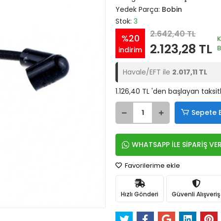
Yedek Parça:
Bobin
Stok:
3
2.642,40 TL
%20
2.123,28 TL
indirim
Havale/EFT ile
2.017,11 TL
1.126,40 TL 'den başlayan taksit
Sepete 
WHATSAPP İLE SİPARİŞ VE
Favorilerime ekle
Hızlı Gönderi
Güvenli Alışveriş