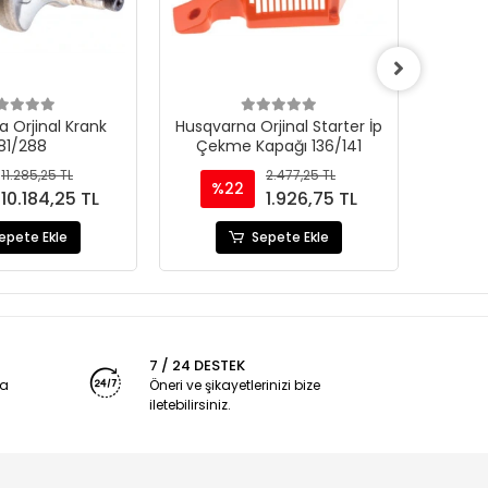
 Orjinal Krank
Husqvarna Orjinal Starter İp
Karch
81/288
Çekme Kapağı 136/141
Ele
11.285,25 TL
2.477,25 TL
%22
10.184,25 TL
1.926,75 TL
epete Ekle
Sepete Ekle
7 / 24 DESTEK
ya
Öneri ve şikayetlerinizi bize
iletebilirsiniz.