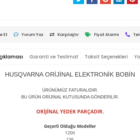
e Et
Yorum Yaz
Karşılaştır
Fiyat Alarmı
Tel
çıklaması
Garanti ve Teslimat
Taksit Seçenekleri
Yo
HUSQVARNA ORİJİNAL ELEKTRONİK BOBİN
ÜRÜNÜMÜZ FATURALIDIR.
BU ÜRÜN ORİJİNAL KUTUSUNDA GÖNDERİLİR.
ORİJİNAL YEDEK PARÇADIR.
Geçerli Olduğu Modeller
120II
136