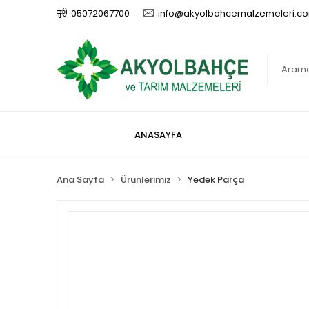
05072067700
info@akyolbahcemalzemeleri.c
ANASAYFA
Ana Sayfa
Ürünlerimiz
Yedek Parça