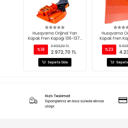
Husqvarna Orijinal Yan
Husqvarna Or
Kapak Fren Kapağı 136-137-
Kapak Fren Ka
141-142
3.633,30 TL
5.505
%18
%23
2.972,70 TL
4.2
Sepete Ekle
Sepete
Hızlı Teslimat
Siparişleriniz en kısa sürede elinize
ulaşır.