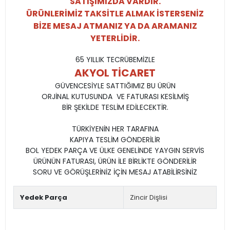
SATIŞIMIZDA VARDIR.
ÜRÜNLERİMİZ TAKSİTLE ALMAK İSTERSENİZ
BİZE MESAJ ATMANIZ YA DA ARAMANIZ
YETERLİDİR.
65 YILLIK TECRÜBEMİZLE
AKYOL TİCARET
GÜVENCESİYLE SATTIĞIMIZ BU ÜRÜN
ORJİNAL KUTUSUNDA VE FATURASI KESİLMİŞ
BİR ŞEKİLDE TESLİM EDİLECEKTİR.
TÜRKİYENİN HER TARAFINA
KAPIYA TESLİM GÖNDERİLİR
BOL YEDEK PARÇA VE ÜLKE GENELİNDE YAYGIN SERVİS
ÜRÜNÜN FATURASI, ÜRÜN İLE BİRLİKTE GÖNDERİLİR
SORU VE GÖRÜŞLERİNİZ İÇİN MESAJ ATABİLİRSİNİZ
Yedek Parça
Zincir Dişlisi