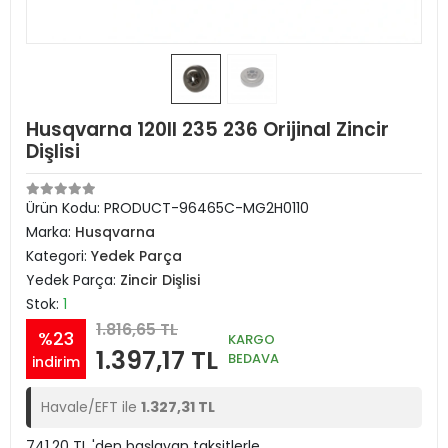
Husqvarna 120II 235 236 Orijinal Zincir
Dişlisi
Ürün Kodu:
PRODUCT-96465C-MG2H0110
Marka:
Husqvarna
Kategori:
Yedek Parça
Yedek Parça:
Zincir Dişlisi
Stok:
1
1.816,65 TL
%23
KARGO
1.397,17 TL
BEDAVA
indirim
Havale/EFT ile
1.327,31 TL
741,20 TL 'den başlayan taksitlerle