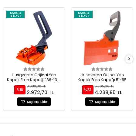
KARGO
KARGO
BEDAVA
BEDAVA
Husqvarna Orijinal Yan
Husqvarna Orjinal Yan
Kapak Fren Kapağı 136-137-
Kapak Fren Kapağı 51-55
141-142
3.633,30 TL
5.505,00 TL
%18
%23
2.972,70 TL
4.238,85 TL
Sepete Ekle
Sepete Ekle