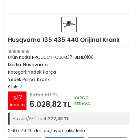
Husqvarna 135 435 440 Orijinal Krank
Ürün Kodu:
PRODUCT-CUEM37-JEHE0106
Marka:
Husqvarna
Kategori:
Yedek Parça
Yedek Parça:
Krank
Stok:
2
6.055,50 TL
%17
KARGO
5.028,82 TL
BEDAVA
indirim
Havale/EFT ile
4.777,38 TL
2.667,79 TL 'den başlayan taksitlerle