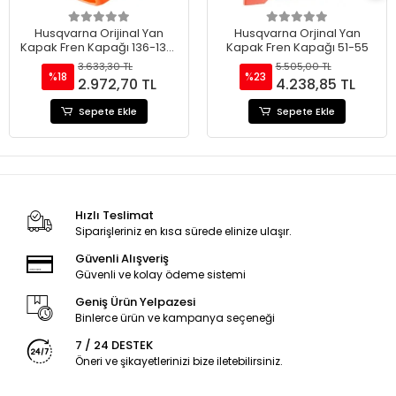
Husqvarna Orijinal Yan
Husqvarna Orjinal Yan
Kapak Fren Kapağı 136-137-
Kapak Fren Kapağı 51-55
141-142
3.633,30 TL
5.505,00 TL
%18
%23
2.972,70 TL
4.238,85 TL
Sepete Ekle
Sepete Ekle
Hızlı Teslimat
Siparişleriniz en kısa sürede elinize ulaşır.
Güvenli Alışveriş
Güvenli ve kolay ödeme sistemi
Geniş Ürün Yelpazesi
Binlerce ürün ve kampanya seçeneği
7 / 24 DESTEK
Öneri ve şikayetlerinizi bize iletebilirsiniz.