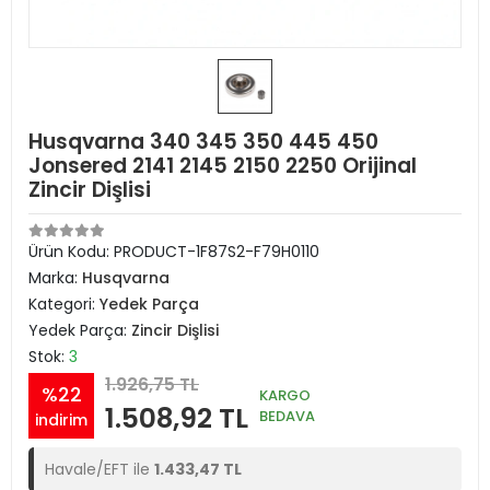
Husqvarna 340 345 350 445 450
Jonsered 2141 2145 2150 2250 Orijinal
Zincir Dişlisi
Ürün Kodu:
PRODUCT-1F87S2-F79H0110
Marka:
Husqvarna
Kategori:
Yedek Parça
Yedek Parça:
Zincir Dişlisi
Stok:
3
1.926,75 TL
%22
KARGO
1.508,92 TL
BEDAVA
indirim
Havale/EFT ile
1.433,47 TL