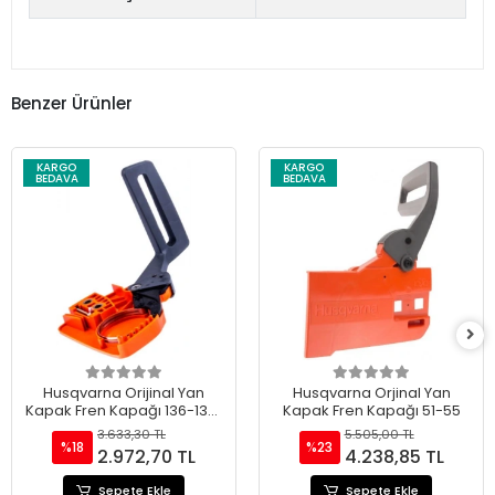
Benzer Ürünler
KARGO
KARGO
BEDAVA
BEDAVA
Husqvarna Orijinal Yan
Husqvarna Orjinal Yan
Kapak Fren Kapağı 136-137-
Kapak Fren Kapağı 51-55
141-142
3.633,30 TL
5.505,00 TL
%18
%23
2.972,70 TL
4.238,85 TL
Sepete Ekle
Sepete Ekle