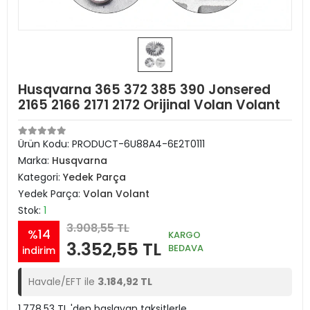
Husqvarna 365 372 385 390 Jonsered
2165 2166 2171 2172 Orijinal Volan Volant
Ürün Kodu:
PRODUCT-6U88A4-6E2T0111
Marka:
Husqvarna
Kategori:
Yedek Parça
Yedek Parça:
Volan Volant
Stok:
1
3.908,55 TL
%14
KARGO
3.352,55 TL
BEDAVA
indirim
Havale/EFT ile
3.184,92 TL
1.778,53 TL 'den başlayan taksitlerle