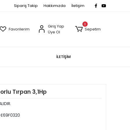
Sipariş Takip
Hakkımızda
İletişim
0
Giriş Yap
Favorilerim
Sepetim
Üye Ol
İLETİŞİM
rlu Tırpan 3,1Hp
LIDIR.
E69F0320