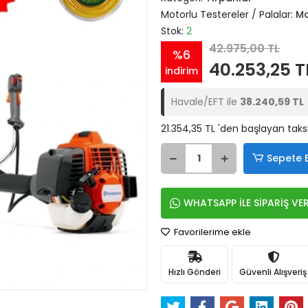
Motorlu Testereler / Palalar:
Mo
Stok:
2
42.975,00 TL
%6
40.253,25 T
indirim
Havale/EFT ile
38.240,59 TL
21.354,35 TL 'den başlayan taksi
Sepete 
WHATSAPP İLE SİPARİŞ VE
Favorilerime ekle
Hızlı Gönderi
Güvenli Alışveriş