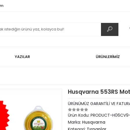
om
YAZILAR
ÜRÜNLERİMİZ
Husqvarna 553RS Moto
ÜRÜNÜMÜZ GARANTİLİ VE FATURA
Ürün Kodu:
PRODUCT-H06CV9-
Marka:
Husqvarna
Kategori:
Tırpanlar