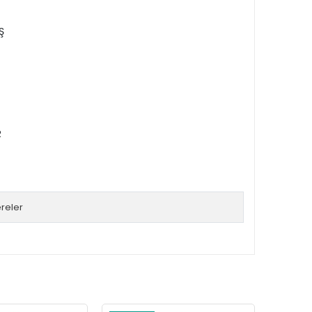
Ş
R
reler