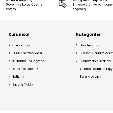
Güvenli ve kolay ödeme
Binlerce ürün ve kampan
sistemi
seçeneği
Kurumsal
Kategoriler
Hakkımızda
Ürünlerimiz
Gizlilik Sözleşmesi
Süs havuzunuz Varm
Kullanıcı Sözleşmesi
Budamanın Kralları
İade Politikamız
Yüksek Dallara Erişi
İletişim
Tam Mevsimi
Sipariş Takip