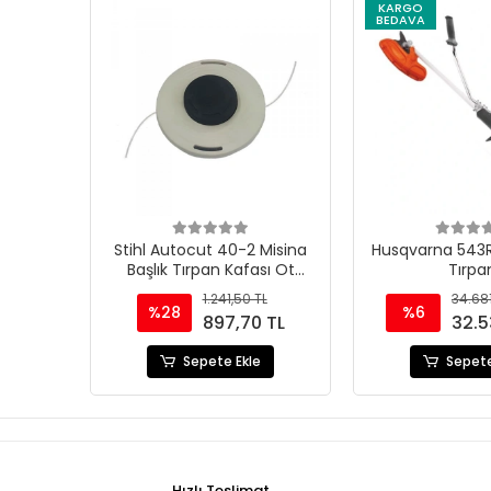
KARGO
BEDAVA
Stihl Autocut 40-2 Misina
Husqvarna 543RS
Başlık Tırpan Kafası Ot
Tırpa
Motoru
1.241,50 TL
34.681
%28
%6
897,70 TL
32.5
Sepete Ekle
Sepete
Hızlı Teslimat