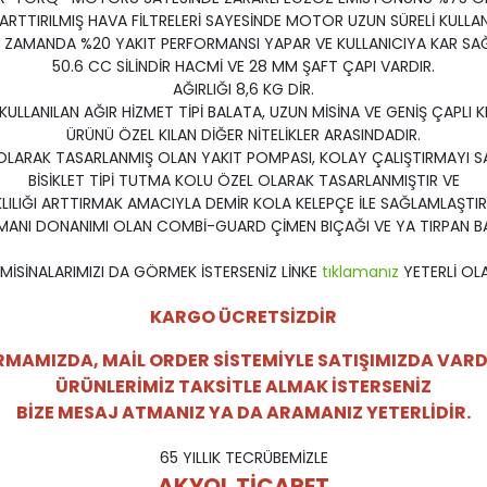
İ ARTTIRILMIŞ HAVA FİLTRELERİ SAYESİNDE MOTOR UZUN SÜRELİ KULLA
 ZAMANDA %20 YAKIT PERFORMANSI YAPAR VE KULLANICIYA KAR SA
50.6 CC SİLİNDİR HACMİ VE 28 MM ŞAFT ÇAPI VARDIR.
AĞIRLIĞI 8,6 KG DİR.
LLANILAN AĞIR HİZMET TİPİ BALATA, UZUN MİSİNA VE GENİŞ ÇAPLI K
ÜRÜNÜ ÖZEL KILAN DİĞER NİTELİKLER ARASINDADIR.
OLARAK TASARLANMIŞ OLAN YAKIT POMPASI, KOLAY ÇALIŞTIRMAYI S
BİSİKLET TİPİ TUTMA KOLU ÖZEL OLARAK TASARLANMIŞTIR VE
LILIĞI ARTTIRMAK AMACIYLA DEMİR KOLA KELEPÇE İLE SAĞLAMLAŞTIRI
MANI DONANIMI OLAN COMBİ-GUARD ÇİMEN BIÇAĞI VE YA TIRPAN BAŞI 
MİSİNALARIMIZI DA GÖRMEK İSTERSENİZ LİNKE
tıklamanız
YETERLİ OL
KARGO ÜCRETSİZDİR
RMAMIZDA, MAİL ORDER SİSTEMİYLE SATIŞIMIZDA VARD
ÜRÜNLERİMİZ TAKSİTLE ALMAK İSTERSENİZ
BİZE MESAJ ATMANIZ YA DA ARAMANIZ YETERLİDİR.
65 YILLIK TECRÜBEMİZLE
AKYOL TİCARET