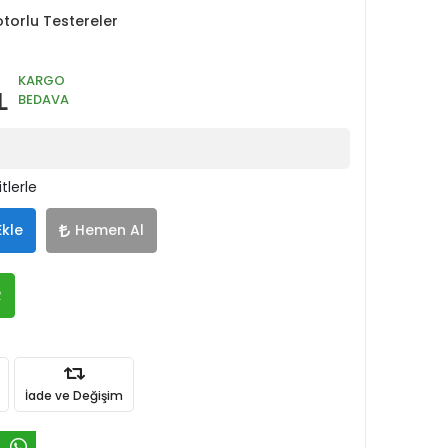
torlu Testereler
KARGO
L
BEDAVA
tlerle
Ekle
Hemen Al
R
İade ve Değişim