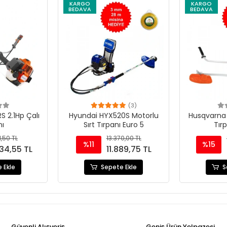
KARGO
KARGO
BEDAVA
BEDAVA
(3)
 2.1Hp Çalı
Hyundai HYX520S Motorlu
Husqvarna
nı
Sırt Tırpanı Euro 5
Tır
,50 TL
13.370,00 TL
%11
%15
34,55 TL
11.889,75 TL
 Ekle
Sepete Ekle
S
Güvenli Alışveriş
Geniş Ürün Yelpazesi