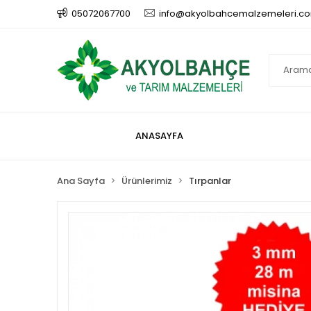
05072067700
info@akyolbahcemalzemeleri.c
ANASAYFA
Ana Sayfa
Ürünlerimiz
Tırpanlar