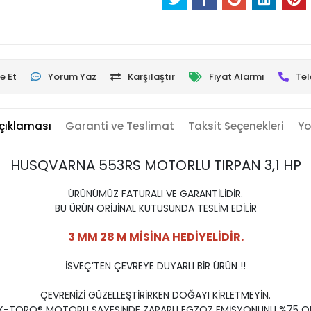
e Et
Yorum Yaz
Karşılaştır
Fiyat Alarmı
Tel
çıklaması
Garanti ve Teslimat
Taksit Seçenekleri
Yo
HUSQVARNA 553RS MOTORLU TIRPAN 3,1 HP
ÜRÜNÜMÜZ FATURALI VE GARANTİLİDİR.
BU ÜRÜN ORİJİNAL KUTUSUNDA TESLİM EDİLİR
3 MM 28 M MİSİNA HEDİYELİDİR.
İSVEÇ’TEN ÇEVREYE DUYARLI BİR ÜRÜN !!
ÇEVRENİZİ GÜZELLEŞTİRİRKEN DOĞAYI KİRLETMEYİN.
 X-TORQ® MOTORU SAYESİNDE ZARARLI EGZOZ EMİSYONUNU %75 OR