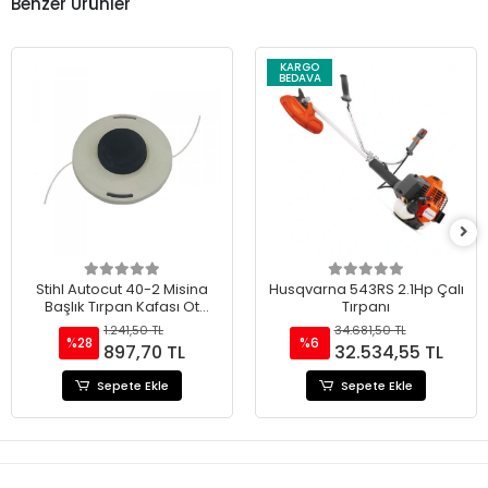
Benzer Ürünler
KARGO
BEDAVA
Stihl Autocut 40-2 Misina
Husqvarna 543RS 2.1Hp Çalı
Başlık Tırpan Kafası Ot
Tırpanı
Motoru
1.241,50 TL
34.681,50 TL
%28
%6
897,70 TL
32.534,55 TL
Sepete Ekle
Sepete Ekle