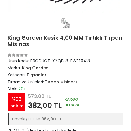
King Garden Kesik 4,00 MM Tırtıklı Tırpan
Misinası
Ürün Kodu:
PRODUCT-X7QPJ8-EWEE0418
Marka:
King Garden
Kategori:
Tırpanlar
Tırpan ve Ürünleri:
Tırpan Misinası
Stok:
20+
573,00 TL
%33
KARGO
382,00 TL
BEDAVA
indirim
Havale/EFT ile
362,90 TL
202,65 TL 'den başlayan taksitlerle