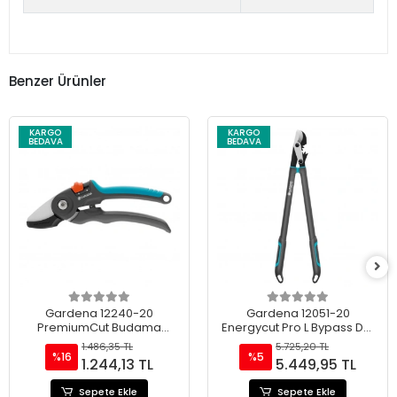
Benzer Ürünler
KARGO
KARGO
BEDAVA
BEDAVA
Gardena 12240-20
Gardena 12051-20
PremiumCut Budama
Energycut Pro L Bypass Dal
Makası 28 MM
Budama Makası 50 Mm
1.486,35 TL
5.725,20 TL
%16
%5
1.244,13 TL
5.449,95 TL
Sepete Ekle
Sepete Ekle