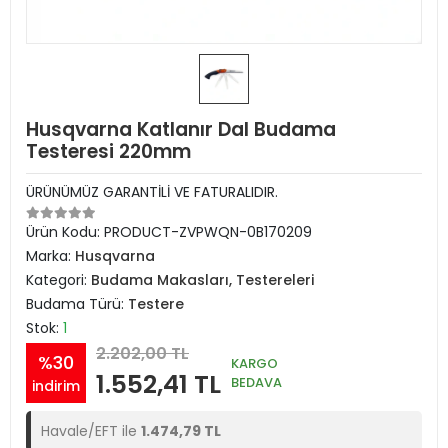
Husqvarna Katlanır Dal Budama
Testeresi 220mm
ÜRÜNÜMÜZ GARANTİLİ VE FATURALIDIR.
Ürün Kodu:
PRODUCT-ZVPWQN-0B170209
Marka:
Husqvarna
Kategori:
Budama Makasları, Testereleri
Budama Türü:
Testere
Stok:
1
2.202,00 TL
%30
KARGO
1.552,41 TL
BEDAVA
indirim
Havale/EFT ile
1.474,79 TL