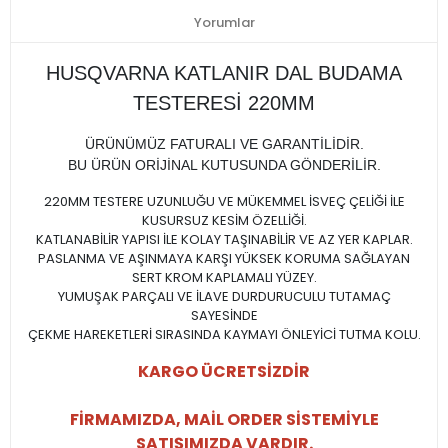
Yorumlar
HUSQVARNA KATLANIR DAL BUDAMA
TESTERESİ 220MM
ÜRÜNÜMÜZ FATURALI VE GARANTİLİDİR.
BU ÜRÜN ORİJİNAL KUTUSUNDA GÖNDERİLİR.
220MM TESTERE UZUNLUĞU VE MÜKEMMEL İSVEÇ ÇELİĞİ İLE
KUSURSUZ KESİM ÖZELLİĞİ.
KATLANABİLİR YAPISI İLE KOLAY TAŞINABİLİR VE AZ YER KAPLAR.
PASLANMA VE AŞINMAYA KARŞI YÜKSEK KORUMA SAĞLAYAN
SERT KROM KAPLAMALI YÜZEY.
YUMUŞAK PARÇALI VE İLAVE DURDURUCULU TUTAMAÇ
SAYESİNDE
ÇEKME HAREKETLERİ SIRASINDA KAYMAYI ÖNLEYİCİ TUTMA KOLU.
KARGO ÜCRETSİZDİR
FİRMAMIZDA, MAİL ORDER SİSTEMİYLE
SATIŞIMIZDA VARDIR.