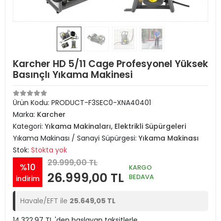
Karcher HD 5/11 Cage Profesyonel Yüksek
Basınçlı Yıkama Makinesi
Ürün Kodu:
PRODUCT-F3SEC0-XNA40401
Marka:
Karcher
Kategori:
Yıkama Makinaları, Elektrikli Süpürgeleri
Yıkama Makinası / Sanayi Süpürgesi:
Yıkama Makinası
Stok:
Stokta yok
29.999,00 TL
%10
KARGO
26.999,00 TL
BEDAVA
indirim
Havale/EFT ile
25.649,05 TL
14.322,97 TL 'den başlayan taksitlerle