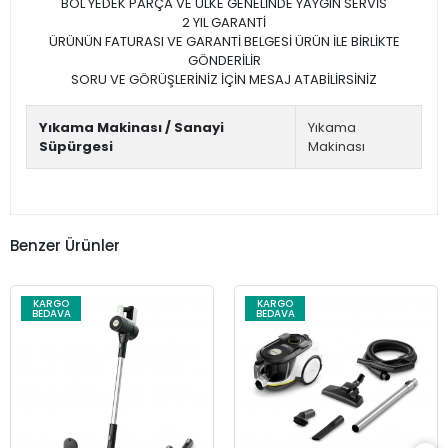
BOL YEDEK PARÇA VE ÜLKE GENELİNDE YAYGIN SERVİS
2 YIL GARANTİ
ÜRÜNÜN FATURASI VE GARANTİ BELGESİ ÜRÜN İLE BİRLİKTE
GÖNDERİLİR
SORU VE GÖRÜŞLERİNİZ İÇİN MESAJ ATABİLİRSİNİZ
Yıkama Makinası / Sanayi
Yıkama
Süpürgesi
Makinası
Benzer Ürünler
KARGO
KARGO
BEDAVA
BEDAVA