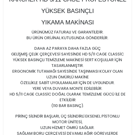
YÜKSEK BASINÇLI
YIKAMA MAKİNASI
ÜRÜNÜMÜZ FATURALI VE GARANTİLİDİR.
BU ÜRÜN ORİJİNAL KUTUSUNDA GÖNDERİLİR.
DAHA AZ PARAYA DAHA FAZLA GÜÇ
GELİŞMİŞ ÇELİK ÇERÇEVESİ SAYESİNDE HD 5/11 CAGE CLASSİC
YÜKSEK BASINÇLI TEMİZLEME MAKİNESİ SERT KOŞULLAR İÇİN
TASARLANMIŞTIR.
ERGONOMİK TUTAMAĞI SAYESİNDE TAŞINMASI KOLAY OLAN
UZUN ÖMÜRLÜ MAKİNE
ÖZELLİKLE SABİT UYGULAMALAR İÇİN DE UYGUNDUR.
YERE VEYA DUVARA MONTE EDİLEBİLİR.
HD 5/11 CAGE CLASSİC DOĞAL OLARAK TEMİZLEME GÜCÜ İLE DE
ETKİLİDİR
(110 BAR BASINÇ).
PİRİNÇ SİLİNDİR BAŞLARI, ÜÇ SİLİNDİRLİ EKSENEL PİSTONLU
MOTOR ÜNİTESİ,
UZUN HİZMET ÖMRÜ SAĞLAR.
SAĞLAM BORU ÇERÇEVESİ DEVAMLI AĞIR GÖREVLERDE