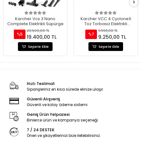
Karcher Vcs 3 Nano
Karcher VCC 4 CycloneX
Complete Elektrikli Süpürge
Toz Torbasız Elektrikli
Süpürge 800 W
20.500,00 TL
9.999,00 TL
%5
%7
19.400,00 TL
9.250,00 TL
Sepete Ekle
Sepete Ekle
Hızlı Teslimat
Siparişleriniz en kısa sürede elinize ulaşır.
Güvenli Alışveriş
Güvenli ve kolay ödeme sistemi
Geniş Ürün Yelpazesi
Binlerce ürün ve kampanya seçeneği
7 / 24 DESTEK
Öneri ve şikayetlerinizi bize iletebilirsiniz.