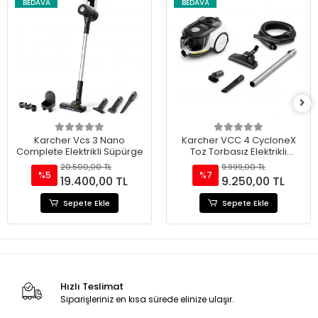
BEDAVA
BEDAVA
Karcher Vcs 3 Nano
Karcher VCC 4 CycloneX
Complete Elektrikli Süpürge
Toz Torbasız Elektrikli
Süpürge 800 W
20.500,00 TL
9.999,00 TL
%5
%7
19.400,00 TL
9.250,00 TL
Sepete Ekle
Sepete Ekle
Hızlı Teslimat
Siparişleriniz en kısa sürede elinize ulaşır.