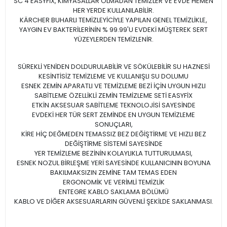
SC 4 EASYFİX, KİMYASALLAR OLMADAN TEMİZLER VE EVDE HEMEN
HER YERDE KULLANILABİLİR.
KÄRCHER BUHARLI TEMİZLEYİCİYLE YAPILAN GENEL TEMİZLİKLE,
YAYGIN EV BAKTERİLERİNİN % 99.99'U EVDEKİ MÜŞTEREK SERT
YÜZEYLERDEN TEMİZLENİR.
SÜREKLİ YENİDEN DOLDURULABİLİR VE SÖKÜLEBİLİR SU HAZNESİ
KESİNTİSİZ TEMİZLEME VE KULLANIŞLI SU DOLUMU
ESNEK ZEMİN APARATLI VE TEMİZLEME BEZİ İÇİN UYGUN HIZLI
SABİTLEME ÖZELLİKLİ ZEMİN TEMİZLEME SETİ EASYFİX
ETKİN AKSESUAR SABİTLEME TEKNOLOJİSİ SAYESİNDE
EVDEKİ HER TÜR SERT ZEMİNDE EN UYGUN TEMİZLEME
SONUÇLARI,
KİRE HİÇ DEĞMEDEN TEMASSIZ BEZ DEĞİŞTİRME VE HIZLI BEZ
DEĞİŞTİRME SİSTEMİ SAYESİNDE
YER TEMİZLEME BEZİNİN KOLAYLIKLA TUTTURULMASI,
ESNEK NOZUL BİRLEŞME YERİ SAYESİNDE KULLANICININ BOYUNA
BAKILMAKSIZIN ZEMİNE TAM TEMAS EDEN
ERGONOMİK VE VERİMLİ TEMİZLİK
ENTEGRE KABLO SAKLAMA BÖLÜMÜ
KABLO VE DİĞER AKSESUARLARIN GÜVENLİ ŞEKİLDE SAKLANMASI.