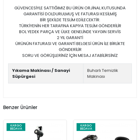
GÜVENCESİYLE SATTIĞIMIZ BU ÜRÜN ORJİNAL KUTUSUNDA
GARANTİSİ DOLDURULMUŞ VE FATURASI KESİLMİŞ
BİR ŞEKİLDE TESLİM EDİLECEKTİR.
TÜRKİYENİN HER TARAFINA KAPIYA TESLİM GÖNDERİLİR
BOL YEDEK PARÇA VE ÜLKE GENELİNDE YAYGIN SERVİS
2 YIL GARANTİ
ÜRÜNÜN FATURASI VE GARANTİ BELGESİ ÜRÜN İLE BİRLİKTE
GÖNDERİLİR
SORU VE GÖRÜŞLERİNİZ İÇİN MESAJ ATABİLİRSİNİZ
Yıkama Makinası / Sanayi
Buharlı Temizlik
Süpürgesi
Makinası
Benzer Ürünler
KARGO
KARGO
BEDAVA
BEDAVA