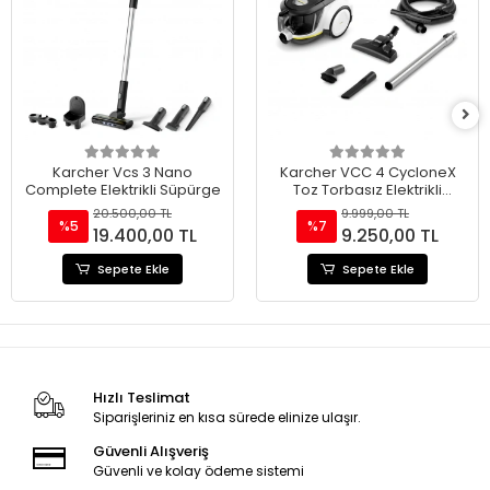
Karcher Vcs 3 Nano
Karcher VCC 4 CycloneX
Complete Elektrikli Süpürge
Toz Torbasız Elektrikli
Süpürge 800 W
20.500,00 TL
9.999,00 TL
%5
%7
19.400,00 TL
9.250,00 TL
Sepete Ekle
Sepete Ekle
Hızlı Teslimat
Siparişleriniz en kısa sürede elinize ulaşır.
Güvenli Alışveriş
Güvenli ve kolay ödeme sistemi