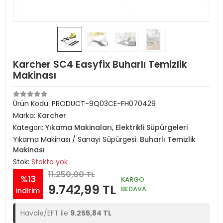
Karcher SC4 Easyfix Buharlı Temizlik
Makinası
Ürün Kodu:
PRODUCT-9Q03CE-FH070429
Marka:
Karcher
Kategori:
Yıkama Makinaları, Elektrikli Süpürgeleri
Yıkama Makinası / Sanayi Süpürgesi:
Buharlı Temizlik
Makinası
Stok:
Stokta yok
11.250,00 TL
%13
KARGO
9.742,99 TL
BEDAVA
indirim
Havale/EFT ile
9.255,84 TL