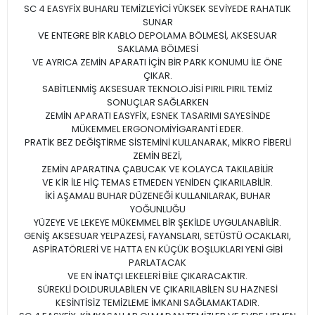
SC 4 EASYFİX BUHARLI TEMİZLEYİCİ YÜKSEK SEVİYEDE RAHATLIK
SUNAR
VE ENTEGRE BİR KABLO DEPOLAMA BÖLMESİ, AKSESUAR
SAKLAMA BÖLMESİ
VE AYRICA ZEMİN APARATI İÇİN BİR PARK KONUMU İLE ÖNE
ÇIKAR.
SABİTLENMİŞ AKSESUAR TEKNOLOJİSİ PIRIL PIRIL TEMİZ
SONUÇLAR SAĞLARKEN
ZEMİN APARATI EASYFİX, ESNEK TASARIMI SAYESİNDE
MÜKEMMEL ERGONOMİYİGARANTİ EDER.
PRATİK BEZ DEĞİŞTİRME SİSTEMİNİ KULLANARAK, MİKRO FİBERLİ
ZEMİN BEZİ,
ZEMİN APARATINA ÇABUCAK VE KOLAYCA TAKILABİLİR
VE KİR İLE HİÇ TEMAS ETMEDEN YENİDEN ÇIKARILABİLİR.
İKİ AŞAMALI BUHAR DÜZENEĞİ KULLANILARAK, BUHAR
YOĞUNLUĞU
YÜZEYE VE LEKEYE MÜKEMMEL BİR ŞEKİLDE UYGULANABİLİR.
GENİŞ AKSESUAR YELPAZESİ, FAYANSLARI, SETÜSTÜ OCAKLARI,
ASPİRATÖRLERİ VE HATTA EN KÜÇÜK BOŞLUKLARI YENİ GİBİ
PARLATACAK
VE EN İNATÇI LEKELERİ BİLE ÇIKARACAKTIR.
SÜREKLİ DOLDURULABİLEN VE ÇIKARILABİLEN SU HAZNESİ
KESİNTİSİZ TEMİZLEME İMKANI SAĞLAMAKTADIR.