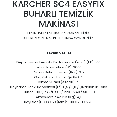
KARCHER SC4 EASYFİX
BUHARLI TEMİZLİK
MAKİNASI
ÜRÜNÜMÜZ FATURALI VE GARANTİLİDİR.
BU ÜRÜN ORİJİNAL KUTUSUNDA GÖNDERİLİR.
Teknik Veriler
Depo Başına Temizlik Performansı (Yakl.) (M²): 100
Isıtma Kapasitesi (W): 2000
Azami Buhar Basıncı (Bar): 3,5
Güç Kablosu Uzunluğu (M): 4
Isıtma Süresi (Asgari): 4
Kaynama Tankı Kapasitesi (L/): 0,5 / 0,8 / Çıkarılabilir Tank
Güncel Tip (Ph/V/Hz): 1 / 220 - 240 / 50 - 60
Aksesuarsız Ağırlık (Kg): 4,1
Boyutlar (U X G X Y) (Mm): 380 X 251 X 273