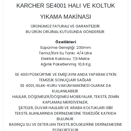
KARCHER SE4001 HALI VE KOLTUK
YIKAMA MAKİNASI
ÜRÜNÜMÜZ FATURALI VE GARANTİLİDİR.
BU ÜRÜN ORİJİNAL KUTUSUNDA GÖNDERİLİR.
Özellikleri
Süpürme Genişliği: 230mm
Temiz/Kirli Su Tankı: 4/4 Litre
Elektrik Kablosu: 7,5 Metre
Ağırlık Paketlenmiş: 10,6 Kg
SE 4001 PÜSKÜRTME VE EMİŞİ AYNI ANDA YAPARAK ETKİN
TEMİZLİK SONUÇLARI SAĞLAR.
SE 4001, ISLAK-KURU VAKUM MAKİNESİ OLARAK DA
KULLANILABİLİR.
HALILAR, DÖŞEMELER/DÖŞEMELİ MOBİLYALAR, TEKSTİL ZEMİN
KAPLAMALI MERDİVENLER,
ŞİLTELER, DUVAR HALILARI VE ARABA KOLTUKLARI GİBİ
TEKSTİL ALANLARINDA DERİNLEMESİNE TEMİZLİĞE KATKIDA
BULUNUR.
BASINÇLI SU VE DETERJAN TEKSTİL BÖLGELERİNE DERİNLEMESİNE
PÜSKÜRTÜLÜR