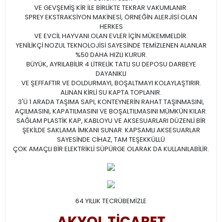
VE GEVŞEMİŞ KİR İLE BİRLİKTE TEKRAR VAKUMLANIR.
SPREY EKSTRAKSİYON MAKİNESİ, ÖRNEĞİN ALERJİSİ OLAN
HERKES
VE EVCİL HAYVANI OLAN EVLER İÇİN MÜKEMMELDİR.
YENİLİKÇİ NOZUL TEKNOLOJİSİ SAYESİNDE TEMİZLENEN ALANLAR
%50 DAHA HIZLI KURUR.
BÜYÜK, AYRILABİLİR 4 LİTRELİK TATLI SU DEPOSU DARBEYE
DAYANIKLI
VE ŞEFFAFTIR VE DOLDURMAYI, BOŞALTMAYI KOLAYLAŞTIRIR.
ALINAN KİRLİ SU KAPTA TOPLANIR.
3'Ü 1 ARADA TAŞIMA SAPI, KONTEYNERİN RAHAT TAŞINMASINI,
AÇILMASINI, KAPATILMASINI VE BOŞALTILMASINI MÜMKÜN KILAR.
SAĞLAM PLASTİK KAP, KABLOYU VE AKSESUARLARI DÜZENLİ BİR
ŞEKİLDE SAKLAMA İMKANI SUNAR. KAPSAMLI AKSESUARLAR
SAYESİNDE CİHAZ, TAM TEŞEKKÜLLÜ
ÇOK AMAÇLI BİR ELEKTRİKLİ SÜPÜRGE OLARAK DA KULLANILABİLİR.
64 YILLIK TECRÜBEMİZLE
AKYOL TİCARET