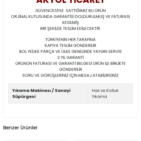
GÜVENCESİYLE SATTIĞIMIZ BU ÜRÜN
ORJİNAL KUTUSUNDA GARANTİSİ DOLDURULMUŞ VE FATURASI
KESİLMİŞ
BİR ŞEKİLDE TESLİM EDİLECEKTİR.
TÜRKİYENİN HER TARAFINA
KAPIYA TESLİM GÖNDERİLİR
BOL YEDEK PARÇA VE ÜLKE GENELİNDE YAYGIN SERVİS
2 YIL GARANTİ
ÜRÜNÜN FATURASI VE GARANTİ BELGESİ ÜRÜN İLE BİRLİKTE
GÖNDERİLİR
SORU VE GÖRÜŞLERİNİZ İÇİN MESAJ ATABİLİRSİNİZ
Yıkama Makinası / Sanayi
Halı ve Koltuk
Süpürgesi
Yıkama
Benzer Ürünler