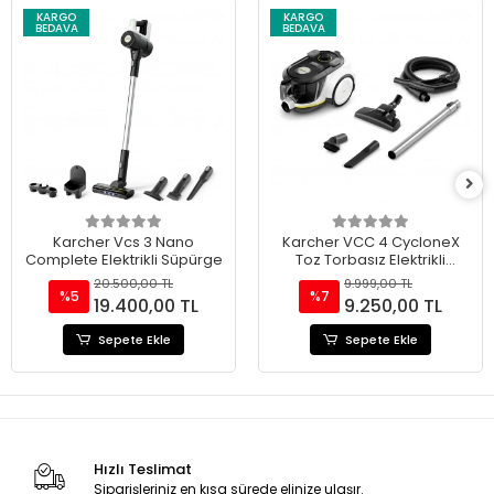
KARGO
KARGO
BEDAVA
BEDAVA
Karcher Vcs 3 Nano
Karcher VCC 4 CycloneX
Complete Elektrikli Süpürge
Toz Torbasız Elektrikli
Süpürge 800 W
20.500,00 TL
9.999,00 TL
%5
%7
19.400,00 TL
9.250,00 TL
Sepete Ekle
Sepete Ekle
Hızlı Teslimat
Siparişleriniz en kısa sürede elinize ulaşır.