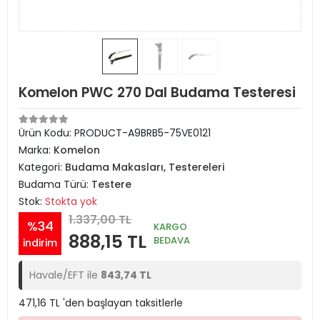
Komelon PWC 270 Dal Budama Testeresi
Ürün Kodu:
PRODUCT-A9BRB5-75VE0121
Marka:
Komelon
Kategori:
Budama Makasları, Testereleri
Budama Türü:
Testere
Stok:
Stokta yok
1.337,00 TL
%34
KARGO
888,15 TL
BEDAVA
indirim
Havale/EFT ile
843,74 TL
471,16 TL 'den başlayan taksitlerle