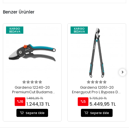
Benzer Ürünler
KARGO
KARGO
BEDAVA
BEDAVA
Gardena 12240-20
Gardena 12051-20
PremiumCut Budama
Energycut Pro L Bypass Dal
Makası 28 MM
Budama Makası 50 Mm
1.486,35 TL
5.725,20 TL
%16
%5
1.244,13 TL
5.449,95 TL
Sepete Ekle
Sepete Ekle