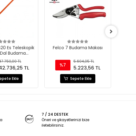
20 Es Teleskopik
Felco 7 Budama Makası
Fel
 Dal Budama
Bud
steresi
47.750,00 TL
5.604,05 TL
%7
%
42.736,25 TL
5.223,56 TL
epete Ekle
Sepete Ekle
7 / 24 DESTEK
ya
Öneri ve şikayetlerinizi bize
iletebilirsiniz.