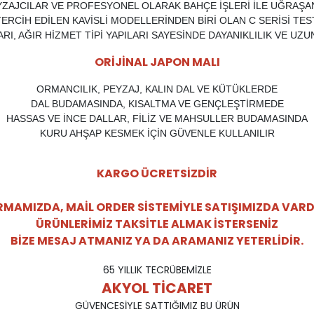
ZAJCILAR VE PROFESYONEL OLARAK BAHÇE İŞLERİ İLE UĞRAŞ
ERCİH EDİLEN KAVİSLİ MODELLERİNDEN BİRİ OLAN C SERİSİ TE
, AĞIR HİZMET TİPİ YAPILARI SAYESİNDE DAYANIKLILIK VE UZ
ORİJİNAL JAPON MALI
ORMANCILIK, PEYZAJ, KALIN DAL VE KÜTÜKLERDE
DAL BUDAMASINDA, KISALTMA VE GENÇLEŞTİRMEDE
HASSAS VE İNCE DALLAR, FİLİZ VE MAHSULLER BUDAMASINDA
KURU AHŞAP KESMEK İÇİN GÜVENLE KULLANILIR
KARGO ÜCRETSİZDİR
RMAMIZDA, MAİL ORDER SİSTEMİYLE SATIŞIMIZDA VARD
ÜRÜNLERİMİZ TAKSİTLE ALMAK İSTERSENİZ
BİZE MESAJ ATMANIZ YA DA ARAMANIZ YETERLİDİR.
65 YILLIK TECRÜBEMİZLE
AKYOL TİCARET
GÜVENCESİYLE SATTIĞIMIZ BU ÜRÜN