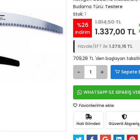
Budama Türü:
Testere
Stok:
1
1.814,50 TL
%26
1.337,00 TL
indirim
Havale/EFT ile
1.270,15 TL
709,28 TL 'den başlayan taksitl
Sepete 
WHATSAPP İLE SİPARİŞ VE
Favorilerime ekle
Hızlı Gönderi
Güvenli Alışveriş