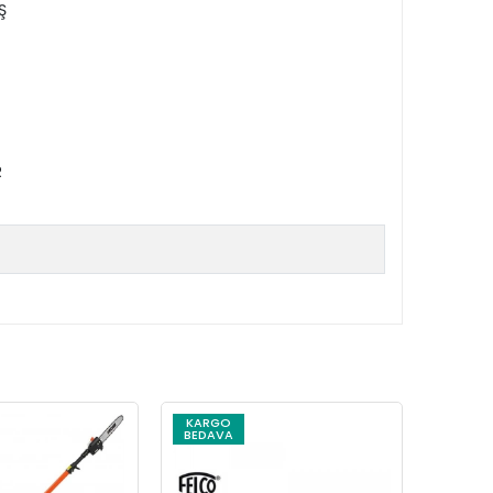
Ş
R
KARGO
KARG
BEDAVA
BEDAV