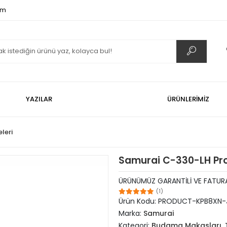
om
YAZILAR
ÜRÜNLERİMİZ
leri
Samurai C-330-LH Pro
ÜRÜNÜMÜZ GARANTİLİ VE FATURA
(1)
Ürün Kodu:
PRODUCT-KPB8XN-
Marka:
Samurai
Kategori:
Budama Makasları, T