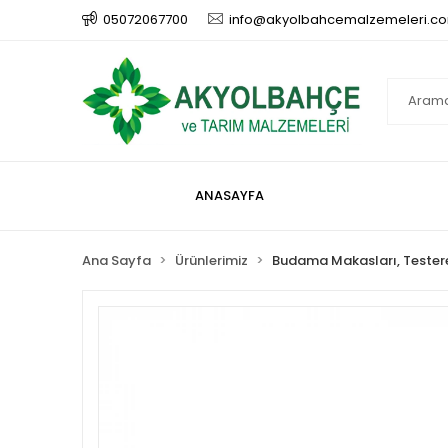
05072067700
info@akyolbahcemalzemeleri.c
ANASAYFA
Ana Sayfa
Ürünlerimiz
Budama Makasları, Testere