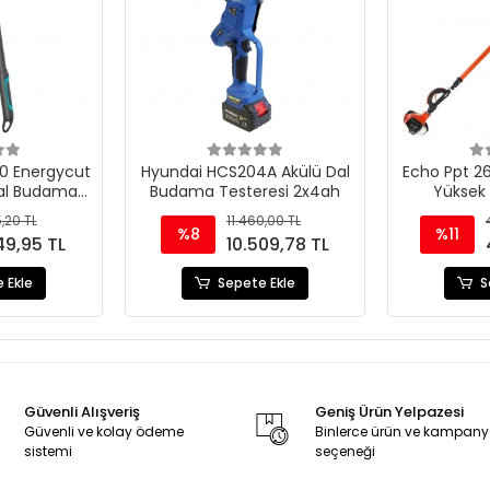
0 Energycut
Hyundai HCS204A Akülü Dal
Echo Ppt 26
Dal Budama
Budama Testeresi 2x4ah
Yüksek
50 Mm
Te
,20 TL
11.460,00 TL
%8
%11
49,95 TL
10.509,78 TL
 Ekle
Sepete Ekle
S
Güvenli Alışveriş
Geniş Ürün Yelpazesi
Güvenli ve kolay ödeme
Binlerce ürün ve kampan
sistemi
seçeneği