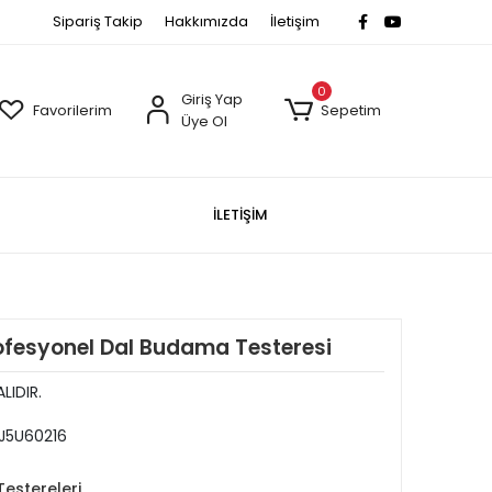
Sipariş Takip
Hakkımızda
İletişim
0
Giriş Yap
Favorilerim
Sepetim
Üye Ol
İLETİŞİM
fesyonel Dal Budama Testeresi
LIDIR.
J5U60216
estereleri