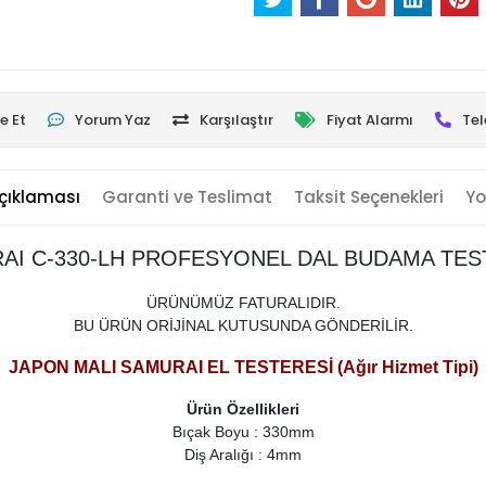
e Et
Yorum Yaz
Karşılaştır
Fiyat Alarmı
Tel
çıklaması
Garanti ve Teslimat
Taksit Seçenekleri
Yo
AI C-330-LH PROFESYONEL DAL BUDAMA TES
ÜRÜNÜMÜZ FATURALIDIR.
BU ÜRÜN ORİJİNAL KUTUSUNDA GÖNDERİLİR.
JAPON MALI SAMURAI EL TESTERESİ (Ağır Hizmet Tipi)
Ürün Özellikleri
Bıçak Boyu : 330mm
Diş Aralığı : 4mm