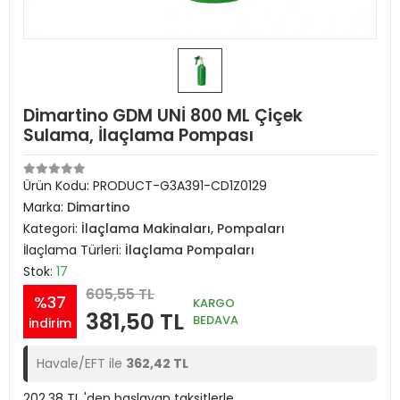
Dimartino GDM UNİ 800 ML Çiçek
Sulama, İlaçlama Pompası
Ürün Kodu:
PRODUCT-G3A391-CD1Z0129
Marka:
Dimartino
Kategori:
İlaçlama Makinaları, Pompaları
İlaçlama Türleri:
İlaçlama Pompaları
Stok:
17
605,55 TL
%37
KARGO
381,50 TL
BEDAVA
indirim
Havale/EFT ile
362,42 TL
202,38 TL 'den başlayan taksitlerle