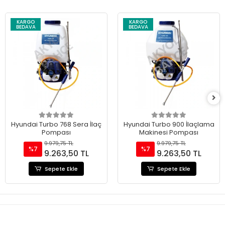
KARGO
KARGO
BEDAVA
BEDAVA
Hyundai Turbo 768 Sera İlaç
Hyundai Turbo 900 İlaçlama
Pompası
Makinesi Pompası
9.979,75 TL
9.979,75 TL
%7
%7
9.263,50 TL
9.263,50 TL
Sepete Ekle
Sepete Ekle