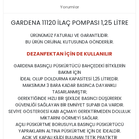
Yorumlar
GARDENA 11120 İLAÇ POMPASI 1,25 LİTRE
ÜRÜNÜMÜZ FATURALI VE GARANTİLİDİR.
BU ÜRÜN ORİJİNAL KUTUSUNDA GÖNDERİLİR.
DEZANFEKTAN İÇİN DE KULLANILIR
GARDENA BASINÇLI PÜSKÜRTÜCÜ BAHÇEDEKİ BİTKİLERİN
BAKIMI İÇİN
İDEAL OLUP DOLDURMA KAPASİTESİ 1,25 LİTREDİR.
MAKSİMUM 3 BARA KADAR BASINCA DAYANIKLI
TASARLANMIŞTIR;
GEREKTİĞİNDE HIZLI BİR ŞEKİLDE BASINCI DÜŞÜREREK
GÜVENLİĞİ SAĞLAYAN BİR EMNİYET SUPABI DA VARDIR.
SEVİYE GÖSTERGESİ KABI AÇMAYI GEREKTİRMEDEN DOLULUK
MİKTARINI GÖRMEYİ SAĞLAR.
AÇILI PÜSKÜRTME BORUSUYLA BASINÇLI PÜSKÜRTÜCÜ
YAPRAKLARIN ALTINA PÜSKÜRTME İÇİN DE İDEALDİR.
AÇIK VE KAPALI KİLİDİ BULUNAN TETİK PRATİKTİR