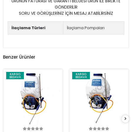
ÜRÜNÜN FATURASI VE GARANTİ BELGESİ ÜRÜN İLE BİRLİKTE
GÖNDERİLİR
SORU VE GÖRÜŞLERİNİZ İÇİN MESAJ ATABİLİRSİNİZ
İlaçlama Türleri
İlaçlama Pompaları
Benzer Ürünler
KARGO
KARGO
BEDAVA
BEDAVA