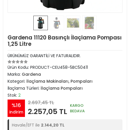
Gardena 11120 Basınçlı İlaçlama Pompası
1,25 Litre
ÜRÜNÜMÜZ GARANTİLİ VE FATURALIDIR.
Ürün Kodu:
PRODUCT-CEU458-5BC50411
Marka:
Gardena
Kategori:
İlaçlama Makinaları, Pompaları
İlaçlama Türleri:
İlaçlama Pompaları
Stok:
2
2.697,45 TL
%16
KARGO
2.257,05 TL
BEDAVA
indirim
Havale/EFT ile
2.144,20 TL