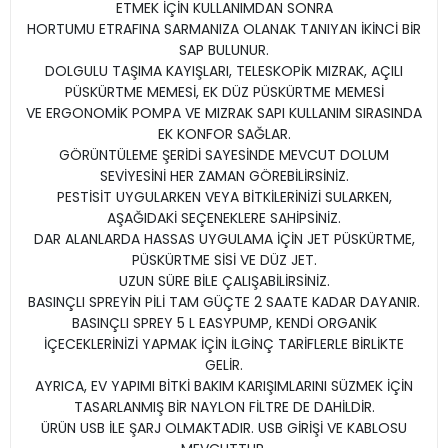
ETMEK İÇİN KULLANIMDAN SONRA
HORTUMU ETRAFINA SARMANIZA OLANAK TANIYAN İKİNCİ BİR
SAP BULUNUR.
DOLGULU TAŞIMA KAYIŞLARI, TELESKOPİK MIZRAK, AÇILI
PÜSKÜRTME MEMESİ, EK DÜZ PÜSKÜRTME MEMESİ
VE ERGONOMİK POMPA VE MIZRAK SAPI KULLANIM SIRASINDA
EK KONFOR SAĞLAR.
GÖRÜNTÜLEME ŞERİDİ SAYESİNDE MEVCUT DOLUM
SEVİYESİNİ HER ZAMAN GÖREBİLİRSİNİZ.
PESTİSİT UYGULARKEN VEYA BİTKİLERİNİZİ SULARKEN,
AŞAĞIDAKİ SEÇENEKLERE SAHİPSİNİZ.
DAR ALANLARDA HASSAS UYGULAMA İÇİN JET PÜSKÜRTME,
PÜSKÜRTME SİSİ VE DÜZ JET.
UZUN SÜRE BİLE ÇALIŞABİLİRSİNİZ.
BASINÇLI SPREYİN PİLİ TAM GÜÇTE 2 SAATE KADAR DAYANIR.
BASINÇLI SPREY 5 L EASYPUMP, KENDİ ORGANİK
İÇECEKLERİNİZİ YAPMAK İÇİN İLGİNÇ TARİFLERLE BİRLİKTE
GELİR.
AYRICA, EV YAPIMI BİTKİ BAKIM KARIŞIMLARINI SÜZMEK İÇİN
TASARLANMIŞ BİR NAYLON FİLTRE DE DAHİLDİR.
ÜRÜN USB İLE ŞARJ OLMAKTADIR. USB GİRİŞİ VE KABLOSU