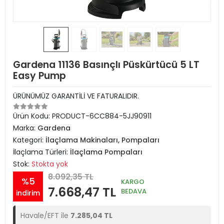
Gardena 11136 Basınçlı Püskürtücü 5 LT
Easy Pump
ÜRÜNÜMÜZ GARANTİLİ VE FATURALIDIR.
Ürün Kodu:
PRODUCT-6CC884-5JJ90911
Marka:
Gardena
Kategori:
İlaçlama Makinaları, Pompaları
İlaçlama Türleri:
İlaçlama Pompaları
Stok:
Stokta yok
8.092,35 TL
%5
KARGO
7.668,47 TL
BEDAVA
indirim
Havale/EFT ile
7.285,04 TL