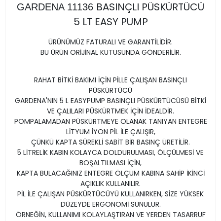
BASINÇLI PÜSKÜRTÜCÜ
GARDENA 11136
5 LT EASY PUMP
ÜRÜNÜMÜZ FATURALI VE GARANTİLİDİR.
BU ÜRÜN ORİJİNAL KUTUSUNDA GÖNDERİLİR.
RAHAT BİTKİ BAKIMI İÇİN PİLLE ÇALIŞAN BASINÇLI
PÜSKÜRTÜCÜ
GARDENA'NIN 5 L EASYPUMP BASINÇLI PÜSKÜRTÜCÜSÜ BİTKİ
VE ÇALILARI PÜSKÜRTMEK İÇİN İDEALDİR.
POMPALAMADAN PÜSKÜRTMEYE OLANAK TANIYAN ENTEGRE
LİTYUM İYON PİL İLE ÇALIŞIR,
ÇÜNKÜ KAPTA SÜREKLİ SABİT BİR BASINÇ ÜRETİLİR.
5 LİTRELİK KABIN KOLAYCA DOLDURULMASI, ÖLÇÜLMESİ VE
BOŞALTILMASI İÇİN,
KAPTA BULACAĞINIZ ENTEGRE ÖLÇÜM KABINA SAHİP İKİNCİ
AÇIKLIK KULLANILIR.
PİL İLE ÇALIŞAN PÜSKÜRTÜCÜYÜ KULLANIRKEN, SİZE YÜKSEK
DÜZEYDE ERGONOMİ SUNULUR.
ÖRNEĞİN, KULLANIMI KOLAYLAŞTIRAN VE YERDEN TASARRUF