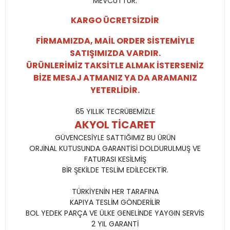
MEVCUTTUR.
KARGO ÜCRETSİZDİR
FİRMAMIZDA, MAİL ORDER SİSTEMİYLE
SATIŞIMIZDA VARDIR.
ÜRÜNLERİMİZ TAKSİTLE ALMAK İSTERSENİZ
BİZE MESAJ ATMANIZ YA DA ARAMANIZ
YETERLİDİR.
65 YILLIK TECRÜBEMİZLE
AKYOL TİCARET
GÜVENCESİYLE SATTIĞIMIZ BU ÜRÜN
ORJİNAL KUTUSUNDA GARANTİSİ DOLDURULMUŞ VE
FATURASI KESİLMİŞ
BİR ŞEKİLDE TESLİM EDİLECEKTİR.
TÜRKİYENİN HER TARAFINA
KAPIYA TESLİM GÖNDERİLİR
BOL YEDEK PARÇA VE ÜLKE GENELİNDE YAYGIN SERVİS
2 YIL GARANTİ