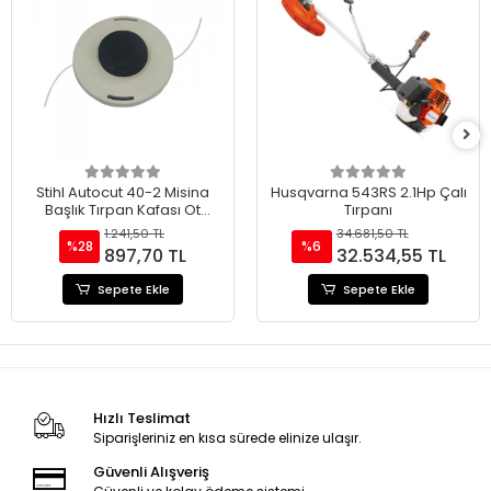
Stihl Autocut 40-2 Misina
Husqvarna 543RS 2.1Hp Çalı
Başlık Tırpan Kafası Ot
Tırpanı
Motoru
1.241,50 TL
34.681,50 TL
%28
%6
897,70 TL
32.534,55 TL
Sepete Ekle
Sepete Ekle
Hızlı Teslimat
Siparişleriniz en kısa sürede elinize ulaşır.
Güvenli Alışveriş