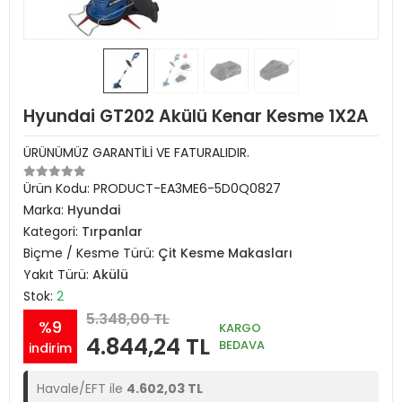
Hyundai GT202 Akülü Kenar Kesme 1X2A
ÜRÜNÜMÜZ GARANTİLİ VE FATURALIDIR.
Ürün Kodu:
PRODUCT-EA3ME6-5D0Q0827
Marka:
Hyundai
Kategori:
Tırpanlar
Biçme / Kesme Türü:
Çit Kesme Makasları
Yakıt Türü:
Akülü
Stok:
2
5.348,00 TL
%9
KARGO
4.844,24 TL
BEDAVA
indirim
Havale/EFT ile
4.602,03 TL