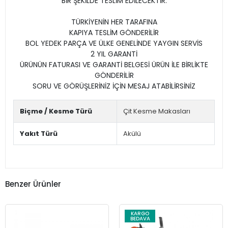
BİR ŞEKİLDE TESLİM EDİLECEKTİR.
TÜRKİYENİN HER TARAFINA
KAPIYA TESLİM GÖNDERİLİR
BOL YEDEK PARÇA VE ÜLKE GENELİNDE YAYGIN SERVİS
2 YIL GARANTİ
ÜRÜNÜN FATURASI VE GARANTİ BELGESİ ÜRÜN İLE BİRLİKTE
GÖNDERİLİR
SORU VE GÖRÜŞLERİNİZ İÇİN MESAJ ATABİLİRSİNİZ
Biçme / Kesme Türü
Çit Kesme Makasları
Yakıt Türü
Akülü
Benzer Ürünler
KARGO
BEDAVA