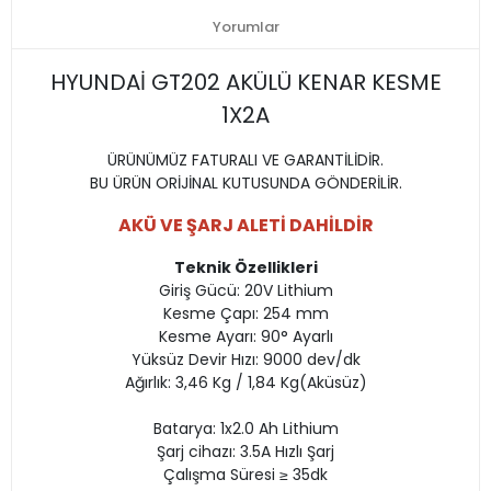
Yorumlar
HYUNDAİ GT202 AKÜLÜ KENAR KESME
1X2A
ÜRÜNÜMÜZ FATURALI VE GARANTİLİDİR.
BU ÜRÜN ORİJİNAL KUTUSUNDA GÖNDERİLİR.
AKÜ VE ŞARJ ALETİ DAHİLDİR
Teknik Özellikleri
Giriş Gücü: 20V Lithium
Kesme Çapı: 254 mm
Kesme Ayarı: 90° Ayarlı
Yüksüz Devir Hızı: 9000 dev/dk
Ağırlık: 3,46 Kg / 1,84 Kg(Aküsüz)
Batarya: 1x2.0 Ah Lithium
Şarj cihazı: 3.5A Hızlı Şarj
Çalışma Süresi ≥ 35dk