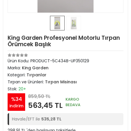
King Garden Profesyonel Motorlu Tırpan
Örümcek Başlık
Ürün Kodu:
PRODUCT-5C434B-UP350129
Marka:
King Garden
Kategori:
Tırpanlar
Tırpan ve Ürünleri:
Tırpan Misinası
Stok:
20+
859,50 TL
%34
KARGO
563,45 TL
BEDAVA
indirim
Havale/EFT ile
535,28 TL
298,91 TL 'den başlayan taksitlerle