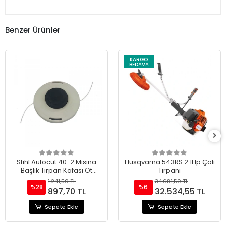
Benzer Ürünler
KARGO
BEDAVA
Stihl Autocut 40-2 Misina
Husqvarna 543RS 2.1Hp Çalı
Başlık Tırpan Kafası Ot
Tırpanı
Motoru
1.241,50 TL
34.681,50 TL
%28
%6
897,70 TL
32.534,55 TL
Sepete Ekle
Sepete Ekle